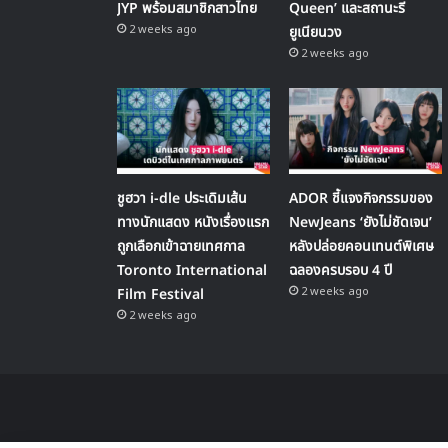
JYP พร้อมสมาชิกสาวไทย
Queen’ และสถานะรี
2 weeks ago
ยูเนียนวง
2 weeks ago
ชูฮวา i-dle ประเดิมเส้น
ADOR ชี้แจงกิจกรรมของ
ทางนักแสดง หนังเรื่องแรก
NewJeans ‘ยังไม่ชัดเจน’
ถูกเลือกเข้าฉายเทศกาล
หลังปล่อยคอนเทนต์พิเศษ
Toronto International
ฉลองครบรอบ 4 ปี
2 weeks ago
Film Festival
2 weeks ago