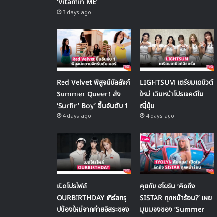
‘Vitamin ME’
3 days ago
Red Velvet พิสูจน์บัลลังก์
LIGHTSUM เตรียมเดบิวต์
Summer Queen! ส่ง
ใหม่ เดินหน้าโปรเจคต์ใน
‘Surfin’ Boy’ ขึ้นอันดับ 1
ญี่ปุ่น
4 days ago
4 days ago
เปิดโปรไฟล์
คุยกับ ฮโยริน ‘คิดถึง
OURBIRTHDAY เกิร์ลกรุ
SISTAR ทุกหน้าร้อน?’ เผย
ปน้องใหม่จากค่ายอิสระของ
มุมมองของ ‘Summer