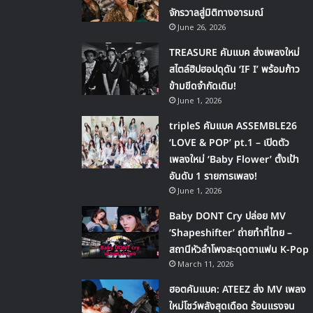
จักรวาลสู่มิติทางอารมณ์
June 26, 2026
TREASURE คัมแบค ส่งเพลงใหม่
สไตล์ฮิปฮอปดุดัน ‘IF I’ พร้อมก้าว
ข้ามขีดจำกัดเดิม!
June 1, 2026
tripleS คัมแบค ASSEMBLE26
‘LOVE & POP’ pt.1 – เปิดตัว
เพลงใหม่ ‘Baby Flower’ ตั้งเป้า
อันดับ 1 รายการเพลง!
June 1, 2026
Baby DONT Cry ปล่อย MV
‘Shapeshifter’ ถ่ายทำที่ไทย –
สถานีหัวลำโพงสะดุดตาแฟน K-Pop
March 11, 2026
ฮอตคัมแบค: ATEEZ ส่ง MV เพลง
ใหม่โชว์พลังสุดเดือด ร้อนแรงจน