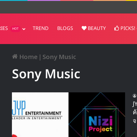
n! ส่ง ‘Surfin’ Boy’ ขึ้นอันดับ 1
RIES
TREND
BLOGS
BEAUTY
PICKS!
HOT
Home
|
Sony Music
Sony Music
J
ค
จ