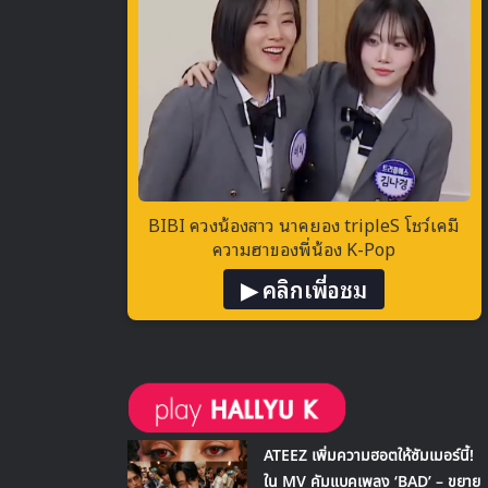
BIBI ควงน้องสาว นาคยอง tripleS โชว์เคมี
ความฮาของพี่น้อง K-Pop
▶ คลิกเพื่อชม
ATEEZ เพิ่มความฮอตให้ซัมเมอร์นี้!
ใน MV คัมแบคเพลง ‘BAD’ – ขยาย