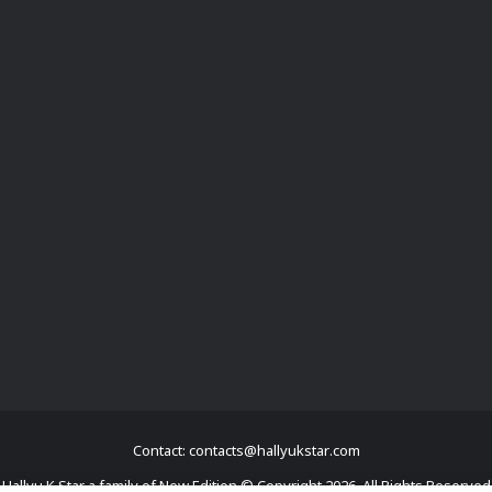
Contact: contacts@hallyukstar.com
Hallyu K Star a family of New Edition © Copyright 2026, All Rights Reserved