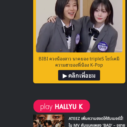
BIBI ควงน้องสาว นาคยอง tripleS โชว์เคมี
ความฮาของพี่น้อง K-Pop
▶ คลิกเพื่อชม
ATEEZ เพิ่มความฮอตให้ซัมเมอร์นี้!
ใน MV คัมแบคเพลง ‘BAD’ – ขยาย