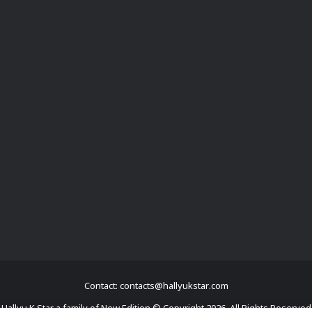
Contact: contacts@hallyukstar.com
Hallyu K Star a family of New Edition © Copyright 2026, All Rights Reserved