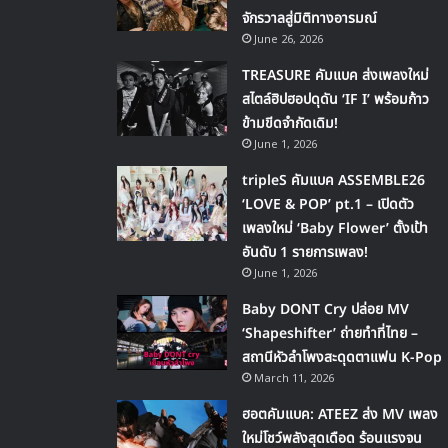
จักรวาลสู่มิติทางอารมณ์
June 26, 2026
TREASURE คัมแบค ส่งเพลงใหม่
สไตล์ฮิปฮอปดุดัน ‘IF I’ พร้อมก้าว
ข้ามขีดจำกัดเดิม!
June 1, 2026
tripleS คัมแบค ASSEMBLE26
‘LOVE & POP’ pt.1 – เปิดตัว
เพลงใหม่ ‘Baby Flower’ ตั้งเป้า
อันดับ 1 รายการเพลง!
June 1, 2026
Baby DONT Cry ปล่อย MV
‘Shapeshifter’ ถ่ายทำที่ไทย –
สถานีหัวลำโพงสะดุดตาแฟน K-Pop
March 11, 2026
ฮอตคัมแบค: ATEEZ ส่ง MV เพลง
ใหม่โชว์พลังสุดเดือด ร้อนแรงจน