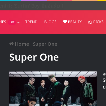
en! ส่ง ‘Surfin’ Boy’ ขึ้นอันดับ 1
RIES
TREND
BLOGS
BEAUTY
PICKS!
HOT
Home
|
Super One
Super One
S
บ