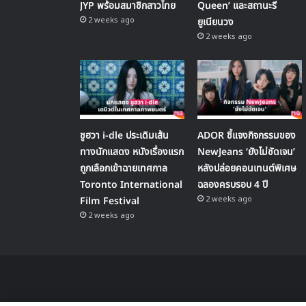
JYP พร้อมสมาชิกสาวไทย
Queen’ และสถานะรี
2 weeks ago
ยูเนียนวง
2 weeks ago
ชูฮวา i-dle ประเดิมเส้น
ADOR ชี้แจงกิจกรรมของ
ทางนักแสดง หนังเรื่องแรก
NewJeans ‘ยังไม่ชัดเจน’
ถูกเลือกเข้าฉายเทศกาล
หลังปล่อยคอนเทนต์พิเศษ
Toronto International
ฉลองครบรอบ 4 ปี
2 weeks ago
Film Festival
2 weeks ago