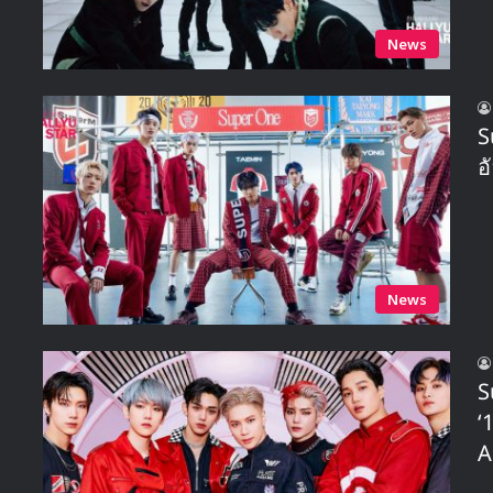
News
S
อ
News
S
‘
A