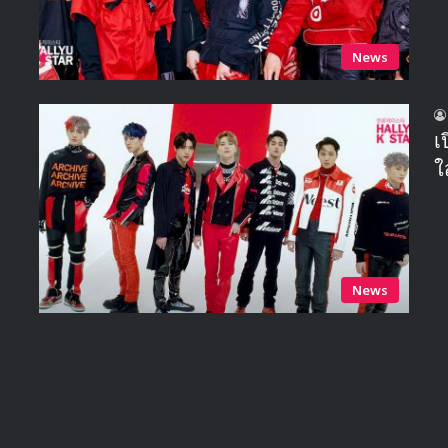
News
เ
ใ
News