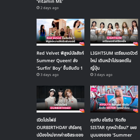
‘Vitamin ME’
2 days ago
Red Velvet พิสูจน์บัลลังก์
LIGHTSUM เตรียมเดบิวต์
Summer Queen! ส่ง
ใหม่ เดินหน้าโปรเจคต์ใน
‘Surfin’ Boy’ ขึ้นอันดับ 1
ญี่ปุ่น
3 days ago
3 days ago
เปิดโปรไฟล์
คุยกับ ฮโยริน ‘คิดถึง
OURBIRTHDAY เกิร์ลกรุ
SISTAR ทุกหน้าร้อน?’ เผย
ปน้องใหม่จากค่ายอิสระของ
มุมมองของ ‘Summer