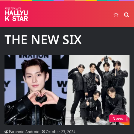
Switch
ค้
THE NEW SIX
News
Paranoid Android
October 23, 2024