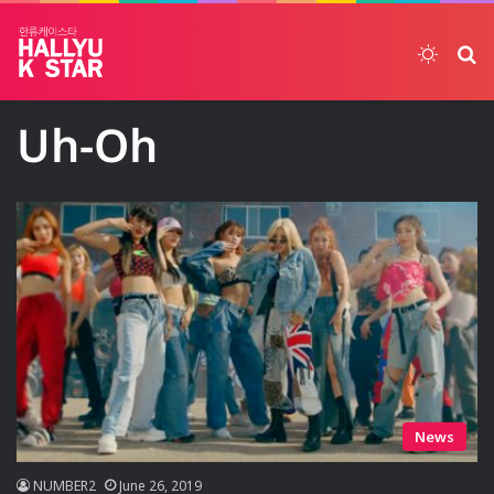
Switch
ค้
Uh-Oh
News
NUMBER2
June 26, 2019