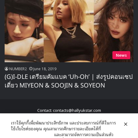
News
NUMBER2
June 18, 2019
(G)I-DLE เตรียมคัมแบค ‘Uh-Oh’ | ส่งรูปคอนเซป
เดี่ยว MIYEON & SOOJIN & SOYEON
Contact: contacts@hallyukstar.com
Hallyu K Star a family of New Edition © Copyright 2026, All Rights
เราใช้คุกกี้เพื่อพัฒนาประสิทธิภาพ และประสบการณ์ที่ดีในการ
ใช้เว็บไซต์ของคุณ คุณสามารถศึกษารายละเอียดได้ที่
Reserved
นโยบายความเป็นส่วนตัว
และสามารถจัดการความเป็นส่วนตัว