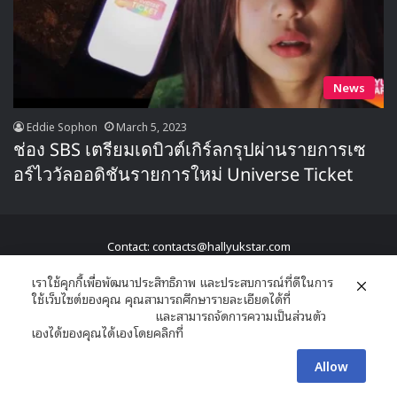
News
Eddie Sophon
March 5, 2023
ช่อง SBS เตรียมเดบิวต์เกิร์ลกรุปผ่านรายการเซ
อร์ไววัลออดิชันรายการใหม่ Universe Ticket
Contact: contacts@hallyukstar.com
Hallyu K Star a family of New Edition © Copyright 2026, All Rights
เราใช้คุกกี้เพื่อพัฒนาประสิทธิภาพ และประสบการณ์ที่ดีในการ
ใช้เว็บไซต์ของคุณ คุณสามารถศึกษารายละเอียดได้ที่
Reserved
นโยบายความเป็นส่วนตัว
และสามารถจัดการความเป็นส่วนตัว
เองได้ของคุณได้เองโดยคลิกที่
ตั้งค่า
Dailymotion
Facebook
X
YouTube
RSS
Allow