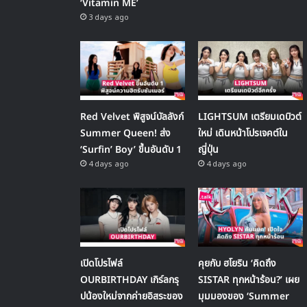
‘Vitamin ME’
3 days ago
Red Velvet พิสูจน์บัลลังก์
LIGHTSUM เตรียมเดบิวต์
Summer Queen! ส่ง
ใหม่ เดินหน้าโปรเจคต์ใน
‘Surfin’ Boy’ ขึ้นอันดับ 1
ญี่ปุ่น
4 days ago
4 days ago
เปิดโปรไฟล์
คุยกับ ฮโยริน ‘คิดถึง
OURBIRTHDAY เกิร์ลกรุ
SISTAR ทุกหน้าร้อน?’ เผย
ปน้องใหม่จากค่ายอิสระของ
มุมมองของ ‘Summer