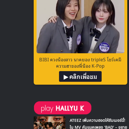
BIBI ควงน้องสาว นาคยอง tripleS โชว์เคมี
ความฮาของพี่น้อง K-Pop
▶ คลิกเพื่อชม
ATEEZ เพิ่มความฮอตให้ซัมเมอร์นี้!
ใน MV คัมแบคเพลง ‘BAD’ – ขยาย