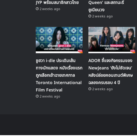
JYP พร้อมสมาชิกสาวไทย
Queen’ และสถานะรี
2 weeks ago
ยูเนียนวง
2 weeks ago
ชูฮวา i-dle ประเดิมเส้น
ADOR ชี้แจงกิจกรรมของ
ทางนักแสดง หนังเรื่องแรก
NewJeans ‘ยังไม่ชัดเจน’
ถูกเลือกเข้าฉายเทศกาล
หลังปล่อยคอนเทนต์พิเศษ
Toronto International
ฉลองครบรอบ 4 ปี
2 weeks ago
Film Festival
2 weeks ago