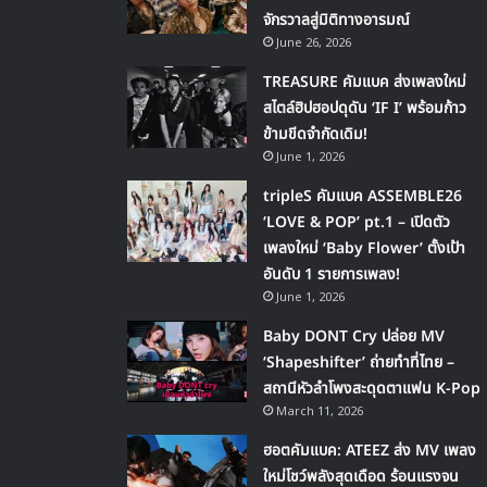
จักรวาลสู่มิติทางอารมณ์
June 26, 2026
TREASURE คัมแบค ส่งเพลงใหม่
สไตล์ฮิปฮอปดุดัน ‘IF I’ พร้อมก้าว
ข้ามขีดจำกัดเดิม!
June 1, 2026
tripleS คัมแบค ASSEMBLE26
‘LOVE & POP’ pt.1 – เปิดตัว
เพลงใหม่ ‘Baby Flower’ ตั้งเป้า
อันดับ 1 รายการเพลง!
June 1, 2026
Baby DONT Cry ปล่อย MV
‘Shapeshifter’ ถ่ายทำที่ไทย –
สถานีหัวลำโพงสะดุดตาแฟน K-Pop
March 11, 2026
ฮอตคัมแบค: ATEEZ ส่ง MV เพลง
ใหม่โชว์พลังสุดเดือด ร้อนแรงจน