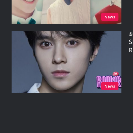
News
S
R
News