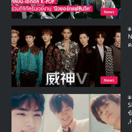
News
N
ค
News
S
ข
,