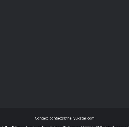
Contact: contacts@hallyukstar.com
Hallyu K Star a family of New Edition © Copyright 2026, All Rights Reserved