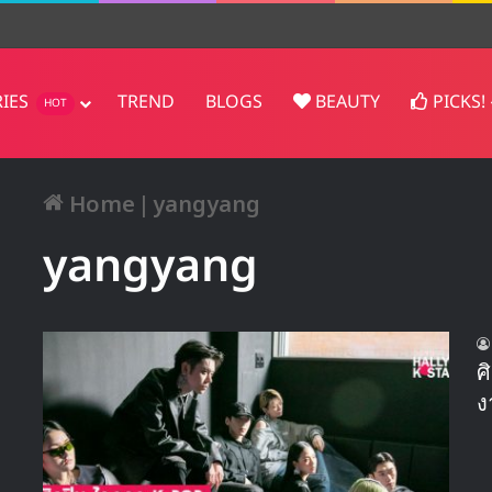
en! ส่ง ‘Surfin’ Boy’ ขึ้นอันดับ 1
RIES
TREND
BLOGS
BEAUTY
PICKS!
HOT
Home
|
yangyang
yangyang
ศ
ง