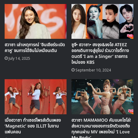
ฮวาซา เล่าเหตุการณ์ ‘อินเอียร์ระเบิด
ซูจี• ฮวาซา• ฮงจุง&จงโฮ ATEEZ
คาหู’ จนการได้ยินไม่เหมือนเดิม
ออกเดินทางสู่ยุโรป ร่วมวาไรตี้ทาง
ดนตรี ‘I am a Singer’ รายการ
July 14, 2025
ใหม่ของ KBS
September 10, 2024
🎙GYUBIN ปลื้มเมืองไทยขนาดไหน? ถึงกลับมาถ่าย
MV เพลงใหม่ LIKE U 100 ที่กรุงเทพ
▶ คลิกดูสัมภาษณ์พิเศษ
เมื่อฮวาซา ทำเซอร์ไพรส์เต้นเพลง
ฮวาซา MAMAMOO คัมแบคโซโล่!
‘Magnetic’ ของ ILLIT ในงาน
ส่งความหมายของการรักตัวเองถึง
แฟนคอน
ทุกคนผ่าน MV เพลงใหม่ ‘I Love
My Body’