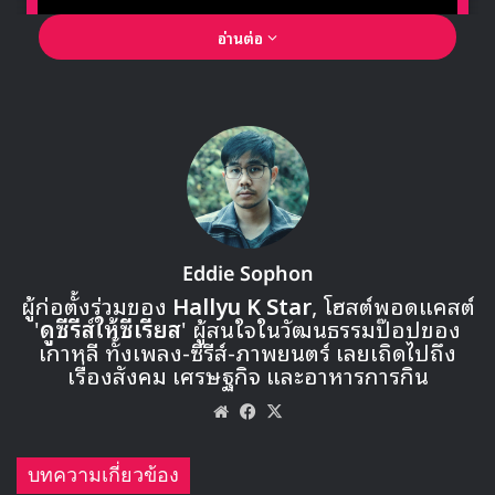
อ่านต่อ
🎙GYUBIN ปลื้มเมืองไทยขนาดไหน? ถึงกลับมาถ่าย
MV เพลงใหม่ LIKE U 100 ที่กรุงเทพ
▶ คลิกดูสัมภาษณ์พิเศษ
Eddie Sophon
ผู้ก่อตั้งร่วมของ
Hallyu K Star
, โฮสต์พอดแคสต์
พร้อมกับประกาศนี้ The UNIT ได้ส่งรูปทีเซอร์สีเทาออกมา ซึ่ง
'
ดูซีรีส์ให้ซีเรียส
' ผู้สนใจในวัฒนธรรมป๊อปของ
บนรูปมีตัวอักษรและตัวเลขปริศนาที่สร้างความสงสัยให้กับ
เกาหลี ทั้งเพลง-ซีรีส์-ภาพยนตร์ เลยเถิดไปถึง
แฟนๆของรายการ
เรื่องสังคม เศรษฐกิจ และอาหารการกิน
Website
Facebook
X
บทความเกี่ยวข้อง