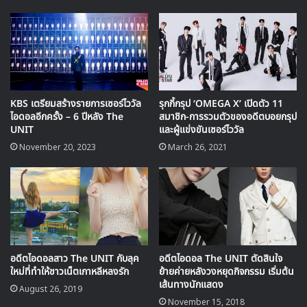
KBS เตรียมสร้างรายการเซอร์ไววัล
รุกกี้กรุป ‘OMEGA X’ เปิดตัว 11
ไอดอลอีกครั้ง – 6 ปีหลัง The
สมาชิก-การรวมตัวของอดีตบอยกรุป
UNIT
และผู้แข่งขันเซอร์ไววัล
November 20, 2023
March 26, 2021
อดีตไอดอลสาว The UNIT กับลุค
อดีตไอดอล The UNIT ตัดสินใจ
รูปทีเซอร์ที่ถูกปล่อยออกมานี้สื่อในเกาหลีได้เรียกว่า The UNIT
ใหม่ที่ทำให้ชาวเน็ตเกาหลีหลงรัก
ย้ายค่ายหลังวงหยุดกิจกรรม เริ่มต้น
BLACK มาพร้อมกับโลโก้สีดำ และอักษร-ตัวเลข 24 – 10 – 03
เส้นทางนักแสดง
August 26, 2019
– C2 – 16 ทำให้เหล่า ยูนิตเมคเกอร์ ต่างคาดเดากันไปต่างๆ
November 15, 2018