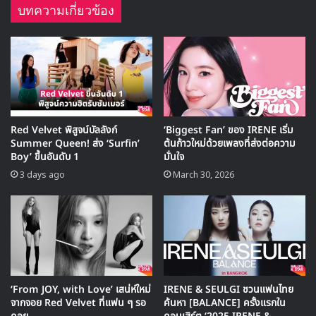
บทความเกี่ยวข้อง
Red Velvet พิสูจน์บัลลังก์
‘Biggest Fan’ ของ IRENE เริ่ม
Summer Queen! ส่ง ‘Surfin’
ต้นก้าวใหม่ด้วยเพลงที่ส่งต่อความ
Boy’ ขึ้นอันดับ 1
มั่นใจ
3 days ago
March 30, 2026
หลังจากการออกอากาศในสัปดาห์นี้แล้ว รายการ Music Core
จะงดออกอากาศเป็นเวลา 2 สัปดาห์
สำหรับ
องซองอู Wanna One, คังมินา Gugudan และ
มาร์ค NCT
3 MC ใหม่ของรายการ
Music Core
จะเริ่มทำ
‘From JOY, with Love’ เสน่ห์ใหม่
IRENE & SEULGI ชวนแฟนไทย
จากจอย Red Velvet ที่แฟน ๆ รอ
ค้นหา [BALANCE] ครั้งแรกใน
หน้าที่ร่วมกันในวันที่ 24 กุมภาพันธ์ เป็นสัปดาห์แรก