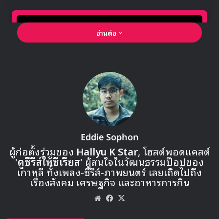
อ่านต่อ
🎙GYUBIN ปลื้มเมืองไทยขนาดไหน? ถึงกลับมาถ่าย
Eddie Sophon
MV เพลงใหม่ LIKE U 100 ที่กรุงเทพ
ผู้ก่อตั้งร่วมของ
Hallyu K Star
, โฮสต์พอดแคสต์
'
ดูซีรีส์ให้ซีเรียส
' ผู้สนใจในวัฒนธรรมป๊อปของ
เกาหลี ทั้งเพลง-ซีรีส์-ภาพยนตร์ เลยเถิดไปถึง
▶ คลิกดูสัมภาษณ์พิเศษ
เรื่องสังคม เศรษฐกิจ และอาหารการกิน
Website
Facebook
X