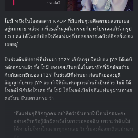
โซมี
หนึ่งในไอดอลสาว KPOP ที่มีแฟนๆรอติดตามผลงานเธอ
อยู่มากมาย หลังจากที่เธอสิ้นสุดกิจกรรมกับวงโปรเจคเกิร์ลกรุป
I.O.I ลง ได้โพสต์เปิดใจถึงแฟนๆที่รอคอยการเดบิวต์อีกครั้งของ
เธออยู่
ในช่วงต้นสัปดาห์ที่ผ่านมา ITZY เกิร์ลกรุปใหม่ของ JYP ได้เดบิ
วต์ออกมาแล้ว ซึ่ง โซมี เองเคยเป็นหนึ่งในสมาชิกที่ฝึกซ้อมร่วม
กันกับสมาชิกของ ITZY ในช่วงปีที่ผ่านมา ก่อนที่เธอจะยุติ
สัญญากับทาง JYP ลง ทำให้มีแฟนๆบางส่วนที่เป็นห่วง โซมี ได้
โพสต์ให้กำลังใจเธอ ซึ่ง โซมี ได้โพสต์เปิดใจถึงแฟนๆผ่านทางส
ตอรี่บน อินสตาแกรม ว่า
“ถึงแฟนๆที่รักทุกคน อย่าคิดว่าฉันหายไปไหนไกลนะคะ
อย่าเศร้าหรือรู้สึกผิดหวังในการรอคอยฉัน เพราะว่าฉันไม่
ได้หายไปไหนไกลจากทุกคนเลย วันนั้นจะต้องมาถึงแน่นอน
ค่ะ