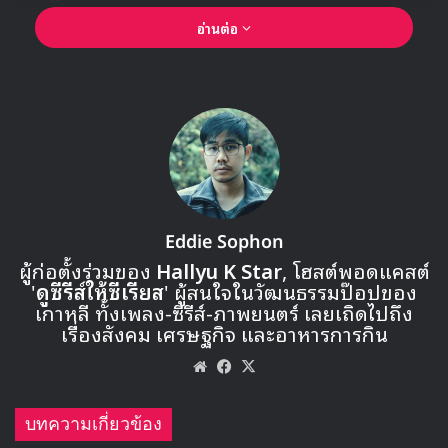
อ่านต่อ
Eddie Sophon
ผู้ก่อตั้งร่วมของ
Hallyu K Star
, โฮสต์พอดแคสต์
🎙GYUBIN ปลื้มเมืองไทยขนาดไหน? ถึงกลับมาถ่าย
'
ดูซีรีส์ให้ซีเรียส
' ผู้สนใจในวัฒนธรรมป๊อปของ
MV เพลงใหม่ LIKE U 100 ที่กรุงเทพ
เกาหลี ทั้งเพลง-ซีรีส์-ภาพยนตร์ เลยเถิดไปถึง
เรื่องสังคม เศรษฐกิจ และอาหารการกิน
▶ คลิกดูสัมภาษณ์พิเศษ
Website
Facebook
X
บทความเกี่ยวข้อง
ฉันหวังว่าทุกคนจะตั้งตารอ และอย่าเข้าใจฉันผิดนะคะ ฉัน