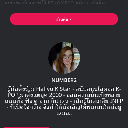
มาทำเพลงนี้ และยังได้ PENOMECO มาฟีตเจอริ่งด้วย
อ่านต่อ
NUMBER2
🎙GYUBIN ปลื้มเมืองไทยขนาดไหน? ถึงกลับมาถ่าย
ผู้ก่อตั้งร่วม Hallyu K Star - สนับสนุนไอดอล K-
MV เพลงใหม่ LIKE U 100 ที่กรุงเทพ
POP มาตั้งแต่ยุค 2000 - ชอบความบันเทิงหลาย
แบบทั้ง ฟัง ดู อ่าน กิน เล่น - เป็นผู้ไกล่เกลี่ย INFP
- ที่เปิดใจกว้าง จึงทำให้บังเอิญได้พบเมนใหม่อยู่
▶ คลิกดูสัมภาษณ์พิเศษ
เสมอ..
และออฟฟิศเชียลได้เริ่มปล่อยทีเซอร์ต่างๆ ของ
จอง เซอุน