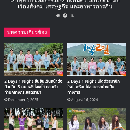
: อัพเดต 10/03/2019
ออฟฟิศเชียลปล่อยรูปทีเซอร์ของ
จอง เซอุน
สำหรับคัมแบคมินิ
อัลบั้มใหม่ “±0 (PLUS MINUS ZERO)”