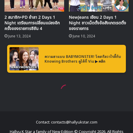
Contact: contacts@hallyukstar.com
Hallyu K Star a family of New Edition © Copyright 2026, All Rights