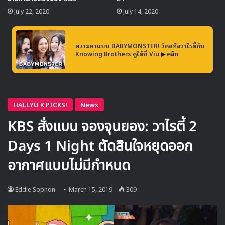
July 22, 2020
July 14, 2020
: อัพเดต 13/03/2019
ออฟฟิศเชียลปล่อยคลิปพรีวิวมินิอัลบั้มใหม่ “±0 (PLUS MINUS
ความฮาแบบ BABYMONSTER! วัดสกิลวาไรตี้กับ
Knowing Brothers ดูได้ที่ Viu
▶ คลิก
ZERO)” ของ
จอง เซอุน
https://www.youtube.com/watch?
v=tYEm2gXrXMY&feature=youtu.be
: อัพเดต 11/03/2019
ออฟฟิศเชียลปล่อยรูปทีเซอร์ของ
จอง เซอุน
เพิ่มเติมสำหรับคัม
แบคมินิอัลบั้มใหม่ “±0 (PLUS MINUS ZERO)” ซึ่งเป็นลุค
สบายๆ ต่างจากทีเซแร์ที่ปล่อยมาก่อนหน้านี้