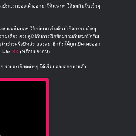
ลอัลบั้มแรกของเค้าออกมาให้แฟนๆ ได้ชมกันในเร็วๆ
มลง
แพจินยอง
ได้กลับมาเริ่มต้นทำกิจกรรมต่างๆ
จกรรมเดี่ยว ควบคู่ไปกับการฝึกซ้อมร่วมกับสมาชิกทีม
ยในช่วงครึ่งปีหลัง และสมาชิกทีมได้ถูกเปิดเผยออก
ี
และ
BX
(หรือบยองกน)
แรก รายละเอียดต่างๆ ได้เริ่มปล่อยออกมาแล้ว