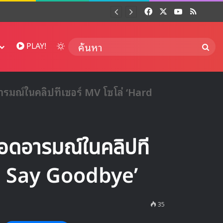
Facebook
X
YouTube
RSS
Dai
Switch skin
ค้นห
PLAY!
มณ์ในคลิปทีเซอร์ MV โซโล่ ‘Hard
ดอารมณ์ในคลิปที
To Say Goodbye’
35