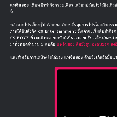
แพจินยอง
เดินหน้าทำกิจกรรมเดี่ยว เตรียมปล่อยโซโล่ซิงเกิ
นี้
หลังจากโปรเจ็คกรุ๊ป Wanna One สิ้นสุดการโปรโมตกิจกรร
ภายใต้ต้นสังกัด
C9 Entertainment
ซึ่งเค้าจะเริ่มต้นทำกิ
C9 BOYZ
ที่วางเป้าหมายเดบิวต์เป็นวงบอยกรุ๊ปวงใหม่ของค่า
มาทั้งหมดจำนวน 5 คนคือ
แพจินยอง
คิมซึงฮุน
ฮยอนซอก
ยงฮ
และสำหรับการเดบิวต์โซโล่ของ
แพจินยอง
ด้วยซิงเกิลอัลบั้ม