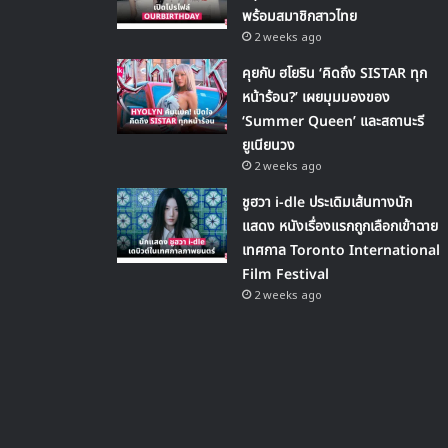
พร้อมสมาชิกสาวไทย
2 weeks ago
คุยกับ ฮโยริน ‘คิดถึง SISTAR ทุก
หน้าร้อน?’ เผยมุมมองของ
‘Summer Queen’ และสถานะรี
ยูเนียนวง
2 weeks ago
ชูฮวา i-dle ประเดิมเส้นทางนัก
แสดง หนังเรื่องแรกถูกเลือกเข้าฉาย
เทศกาล Toronto International
Film Festival
2 weeks ago