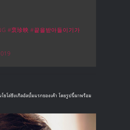
NG
#裵珍映
#끝을받아들이기가
 2019
ซโล่ซิงเกิลอัลบั้มแรกของเค้า โดยรูปนี้มาพร้อม