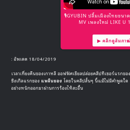
🎙GYUBIN ปลื้มเมืองไทยขนาด
MV เพลงใหม่ LIKE U 10
▶ คลิกดูสัมภาษณ์
: อัพเดต 18/04/2019
เวลาเที่ยงคืนของเกาหลี ออฟฟิศเชียลปล่อยคลิปทีเซอร์แรกของม
ซิงเกิลแรกของ
แพจินยอง
โดยในคลิปสั้นๆ นี้แม้ไม่มีคำพูดใด 
อย่างหนักออกมาผ่านการร้องไห้สะอื้น