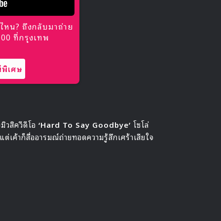
ไหน? ถึงกลับมาถ่าย
0 ที่กรุงเทพ
พิเศษ
ิวสิควีดีโอ
‘Hard To Say Goodbye’
โซโล่
แต่เค้าก็สื่ออารมณ์ถ่ายทอดความรู้สึกเศร้าเสียใจ