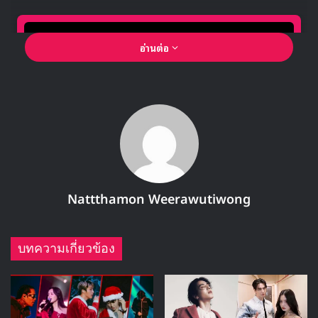
อ่านต่อ
🎙GYUBIN ปลื้มเมืองไทยขนาดไหน? ถึงกลับมาถ่าย
Nattthamon Weerawutiwong
MV เพลงใหม่ LIKE U 100 ที่กรุงเทพ
บทความเกี่ยวข้อง
▶ คลิกดูสัมภาษณ์พิเศษ
ฉันคิดว่ายังมีแฟนๆที่อดทน และรอคอยอัลบัมนี้มากกว่าตัว
ฉันเอง ดังนั้นฉันจึงเลือกที่จะปล่อยอัลบั้มในตอนนี้ค่ะ