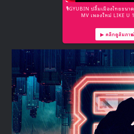
🎙GYUBIN ปลื้มเมืองไทยขนาด
MV เพลงใหม่ LIKE U 10
▶ คลิกดูสัมภาษณ์