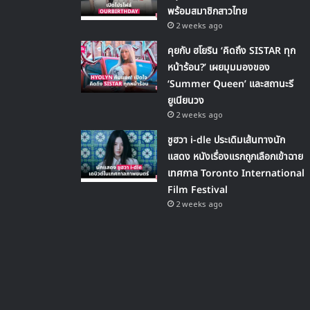
พร้อมสมาชิกสาวไทย
2 weeks ago
คุยกับ ฮโยริน ‘คิดถึง SISTAR ทุก
หน้าร้อน?’ เผยมุมมองของ
‘Summer Queen’ และสถานะรี
ยูเนียนวง
2 weeks ago
ชูฮวา i-dle ประเดิมเส้นทางนัก
แสดง หนังเรื่องแรกถูกเลือกเข้าฉาย
เทศกาล Toronto International
Film Festival
2 weeks ago