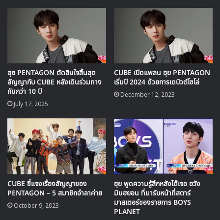
https://twitter.com/CUBE_PTG/status/11514185890
53718528?s=19
Humph!
PENTAGON
SUM(ME:R)
ฮุย PENTAGON ตัดสินใจสิ้นสุด
CUBE เปิดแพลน ฮุย PENTAGON
สัญญากับ CUBE หลังเดินร่วมทาง
เริ่มปี 2024 ด้วยการเดบิวต์โซโล่
กันกว่า 10 ปี
December 12, 2023
July 17, 2025
CUBE ชี้แจงเรื่องสัญญาของ
ฮุย พูดความรู้สึกหลังได้เจอ ฮวัง
PENTAGON – 5 สมาชิกอำลาค่าย
มินฮยอน ที่มารับหน้าที่สตาร์
มาสเตอร์ของรายการ BOYS
October 9, 2023
PLANET