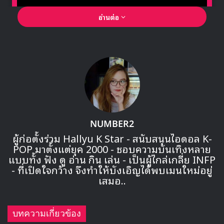
อ่านต่อ
🎙GYUBIN ปลื้มเมืองไทยขนาดไหน? ถึงกลับมาถ่าย
MV เพลงใหม่ LIKE U 100 ที่กรุงเทพ
▶ คลิกดูสัมภาษณ์พิเศษ
NUMBER2
โดยเพลงโปรโมต ‘Humph! นี้เป็นฝีมือการโปรดิวซ์ของ
ผู้ก่อตั้งร่วม Hallyu K Star - สนับสนุนไอดอล K-
Giriboy และสมาชิกของวงอย่าง Hui กับสไตล์เพลงฮิปฮอป กับ
POP มาตั้งแต่ยุค 2000 - ชอบความบันเทิงหลาย
เนื้อเพลงที่ได้แรงบันดาลใจมาจากความทรงจำในวัยเด็ก ที่
แบบทั้ง ฟัง ดู อ่าน กิน เล่น - เป็นผู้ไกล่เกลี่ย INFP
พยายามแกล้งทำเป็นว่าตัวเองไม่ชอบคนๆ หนึ่งทั้งที่ชอบ
- ที่เปิดใจกว้าง จึงทำให้บังเอิญได้พบเมนใหม่อยู่
เสมอ..
แล้วรอติดตามการโปรโมตคัมแบคของหนุ่มๆ PENTAGON ที่
กำลังจะเกิดขึ้นจากนี้กัน
บทความเกี่ยวข้อง