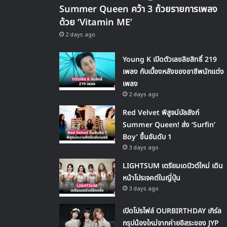
Summer Queen คว้า 3 ถ้วยรายการเพลง
ด้วย ‘Vitamin ME’
2 days ago
Young K เปิดตัวเลขลิขสิทธิ์ 219
เพลง กับเบื้องหลังของอาชีพนักแต่ง
เพลง
2 days ago
Red Velvet พิสูจน์บัลลังก์
Summer Queen! ส่ง ‘Surfin’
Boy’ ขึ้นอันดับ 1
3 days ago
LIGHTSUM เตรียมเดบิวต์ใหม่ เดิน
หน้าโปรเจคต์ในญี่ปุ่น
3 days ago
เปิดโปรไฟล์ OURBIRTHDAY เกิร์ล
กรุปน้องใหม่จากค่ายอิสระของ JYP