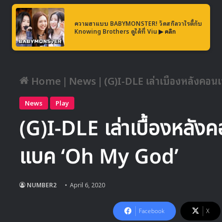
ความฮาแบบ BABYMONSTER! วัดสกิลวาไรตี้กับ
Knowing Brothers ดูได้ที่ Viu
▶ คลิก