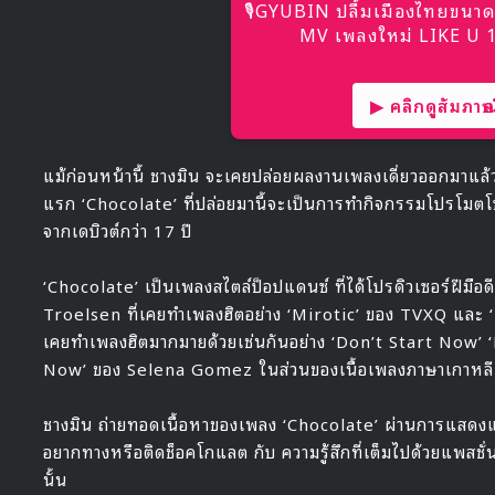
🎙GYUBIN ปลื้มเมืองไทยขนาด
MV เพลงใหม่ LIKE U 10
▶ คลิกดูสัมภาษณ์
แม้ก่อนหน้านี้ ชางมิน จะเคยปล่อยผลงานเพลงเดี่ยวออกมาแล้วรวม
แรก ‘Chocolate’ ที่ปล่อยมานี้จะเป็นการทำกิจกรรมโปรโมตโซ
จากเดบิวต์กว่า 17 ปี
‘Chocolate’ เป็นเพลงสไตล์ป็อปแดนซ์ ที่ได้โปรดิวเซอร์ฝีมื
Troelsen ที่เคยทำเพลงฮิตอย่าง ‘Mirotic’ ของ TVXQ และ ‘
เคยทำเพลงฮิตมากมายด้วยเช่นกันอย่าง ‘Don’t Start Now’
Now’ ของ Selena Gomez ในส่วนของเนื้อเพลงภาษาเกาหลี ชาง
ชางมิน ถ่ายทอดเนื้อหาของเพลง ‘Chocolate’ ผ่านการแสดงและ
อยากทางหรือติดช็อคโกแลต กับ ความรู้สึกที่เต็มไปด้วยแพสชั
นั้น