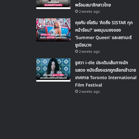
พร้อมสมาชิกสาวไทย
2 weeks ago
คุยกับ ฮโยริน ‘คิดถึง SISTAR ทุก
หน้าร้อน?’ เผยมุมมองของ
‘Summer Queen’ และสถานะรี
ยูเนียนวง
2 weeks ago
ชูฮวา i-dle ประเดิมเส้นทางนัก
แสดง หนังเรื่องแรกถูกเลือกเข้าฉาย
เทศกาล Toronto International
Film Festival
2 weeks ago