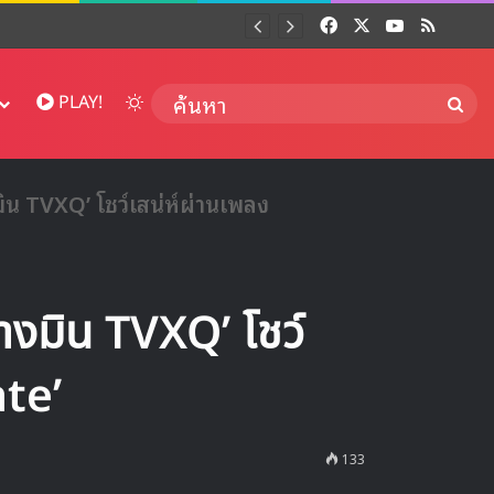
Facebook
X
YouTube
RSS
Dai
Switch skin
ค้นห
PLAY!
ิน TVXQ’ โชว์เสน่ห์ผ่านเพลง
างมิน TVXQ’ โชว์
ate’
133