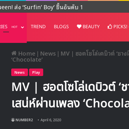
เจคต์ในญี่ปุ่น
RIES
TREND
BLOGS
BEAUTY
PICKS!
HOT
Home
|
News
|
MV | ฮอตโซโล่เดบิวต์ ‘ชางม
‘Chocolate’
News
Play
MV | ฮอตโซโล่เดบิวต์ ‘ช
เสน่ห์ผ่านเพลง ‘Chocol
NUMBER2
April 6, 2020