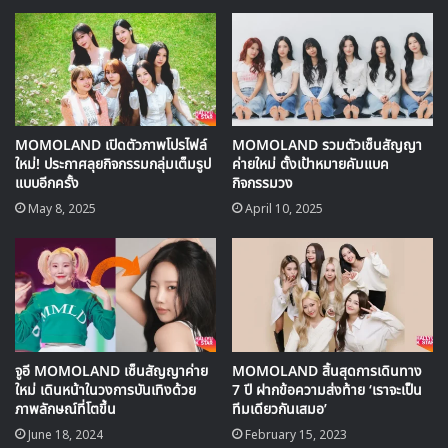
MOMOLAND เปิดตัวภาพโปรไฟล์
MOMOLAND รวมตัวเซ็นสัญญา
ใหม่! ประกาศลุยกิจกรรมกลุ่มเต็มรูป
ค่ายใหม่ ตั้งเป้าหมายคัมแบค
แบบอีกครั้ง
กิจกรรมวง
May 8, 2025
April 10, 2025
สำหรับเพลงใหม่นี้จะเป็นส่วนหนึ่งของความพิเศษที่
Momoland เตรียมไว้มอบให้กับแฟนๆในวันครบรอบเดบิวต์
ของวงที่ตรงกับวันที่ 10 พฤศจิกายน ซึ่งปีนี้จะครบรอบ 4 ปีการ
เดบิวต์ของวง
ทางด้านของ PSY ก็ได้ยืนยันในเรื่องนี้พร้อมกับพูดถึงการร่วม
จูอี MOMOLAND เซ็นสัญญาค่าย
MOMOLAND สิ้นสุดการเดินทาง
ใหม่ เดินหน้าในวงการบันเทิงด้วย
7 ปี ฝากข้อความส่งท้าย ‘เราจะเป็น
งานกับ Momoland ว่า
ภาพลักษณ์ที่โตขึ้น
ทีมเดียวกันเสมอ’
June 18, 2024
February 15, 2023
“ผมรู้สึกยินดีที่ได้มีส่วนร่วมในเพลงใหม่ของ Momoland