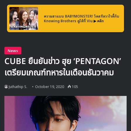
ศิลปินรุ่นน้องที่มีผลงานเพลงน่าสนใจมาโดยตลอด หลัง
จากที่ผมได้ฟังเดโม่ของเพลงนี้ผมก็รู้สึกชอบและยินดีอย่าง
ความฮาแบบ BABYMONSTER! วัดสกิลวาไรตี้กับ
มากที่ได้เป็นผู้เขียนเนื้อเพลงนี้”
Knowing Brothers ดูได้ที่ Viu
▶ คลิก
คอยติดตามข่าวคราวการคัมแบตของ Momoland ที่จะเกิดขึ้น