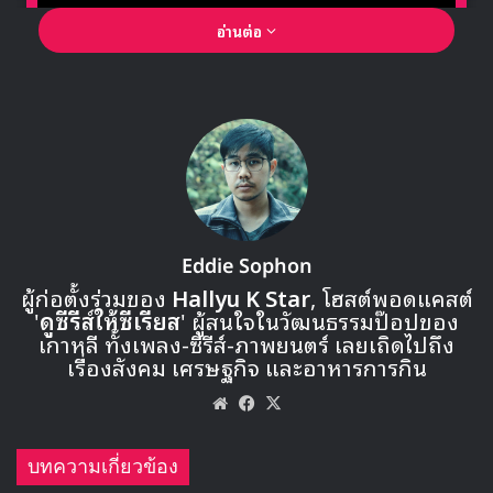
อ่านต่อ
🎙GYUBIN ปลื้มเมืองไทยขนาดไหน? ถึงกลับมาถ่าย
MV เพลงใหม่ LIKE U 100 ที่กรุงเทพ
▶ คลิกดูสัมภาษณ์พิเศษ
Eddie Sophon
ผู้ก่อตั้งร่วมของ
Hallyu K Star
, โฮสต์พอดแคสต์
จากการได้ PSY มาเขียนเนื้อเพลง ทำให้เพลงใหม่ของ
'
ดูซีรีส์ให้ซีเรียส
' ผู้สนใจในวัฒนธรรมป๊อปของ
Momoland เป็นเพลงที่มีความเฉพาะตัวและแสดงถึง
เกาหลี ทั้งเพลง-ซีรีส์-ภาพยนตร์ เลยเถิดไปถึง
การพัฒนาที่ดียิ่งขึ้นในผลงานชุดใหม่ และเราคาดหวังว่า
เรื่องสังคม เศรษฐกิจ และอาหารการกิน
เพลงนี้จะได้รับความนิยมไปทั่วโลกเช่นเดียวกับเพลง
Website
Facebook
X
Bboom Boom และ BAAM”
บทความเกี่ยวข้อง