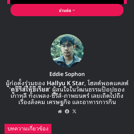
อ่านต่อ
🎙GYUBIN ปลื้มเมืองไทยขนาดไหน? ถึงกลับมาถ่าย
MV เพลงใหม่ LIKE U 100 ที่กรุงเทพ
Eddie Sophon
▶ คลิกดูสัมภาษณ์พิเศษ
ผู้ก่อตั้งร่วมของ
Hallyu K Star
, โฮสต์พอดแคสต์
'
ดูซีรีส์ให้ซีเรียส
' ผู้สนใจในวัฒนธรรมป๊อปของ
เกาหลี ทั้งเพลง-ซีรีส์-ภาพยนตร์ เลยเถิดไปถึง
1 Bad Girl Good Girl – missA
เรื่องสังคม เศรษฐกิจ และอาหารการกิน
Website
Facebook
X
บทความเกี่ยวข้อง