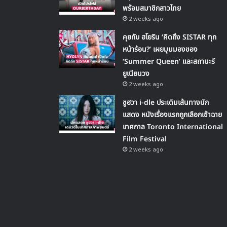
พร้อมสมาชิกสาวไทย
2 weeks ago
คุยกับ ฮโยริน ‘คิดถึง SISTAR ทุก
หน้าร้อน?’ เผยมุมมองของ
‘Summer Queen’ และสถานะรี
ยูเนียนวง
2 weeks ago
ชูฮวา i-dle ประเดิมเส้นทางนัก
แสดง หนังเรื่องแรกถูกเลือกเข้าฉาย
เทศกาล Toronto International
Film Festival
2 weeks ago