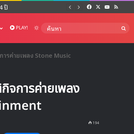
 ปี
Facebook
X
YouTube
RSS
Dai
Switch skin
ค้นห
PLAY!
ิจการค่ายเพลง Stone Music
ิกิจการค่ายเพลง
ainment
194