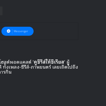
Messenger
 โฮสต์พอดแคสต์ '
ดูซีรีส์ให้ซีเรียส
' ผู้
ั้งเพลง-ซีรีส์-ภาพยนตร์ เลยเถิดไปถึง
การกิน