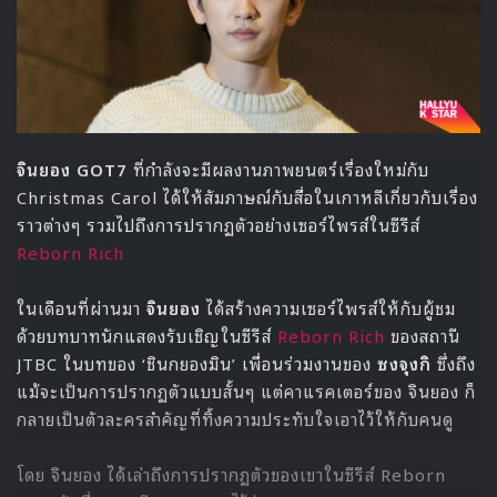
🎙GYUBIN ปลื้มเมืองไทยขนาดไหน? ถึงกลับมาถ่าย
MV เพลงใหม่ LIKE U 100 ที่กรุงเทพ
▶ คลิกดูสัมภาษณ์พิเศษ
สำหรับความพิเศษที่ NCT 127 มอบให้กับแฟน ๆ ที่รับชมได้
แค่ในคอนเสิร์ตครั้งนี้คือ การแสดงโซโล่ที่ถ่ายทอดเอกลักษณ์
เฉพาะตัวของแต่ละสมาชิก ไม่ว่าจะเป็น
แทอิล
ที่โชว์พลังเสียง
ร้องในเพลง ‘Another World’,
มาร์ค
กับการแร็ปสุดเซ็กซี่ใน
เพลง ‘Vibration’,
แทยง
กับเพลง’Moonlight’ ที่โชว์ความเท่
แบบฟังกี้, การเต้นโชว์เสน่ห์อันน่าหลงใหลของ
จองอู
และการ
เต้นสุดเซ็กซี่ เพิ่มความร้อนแรงในคอนเสิร์ตของ
จอห์นนี่
, เพลง
‘Lost’ กับเสียงร้องเพราะๆ ชวนหลงใหลของ
แจฮยอน
กับฉาก
ห้องนอนที่แจฮยอนบอกว่าอยากให้ความรู้สึกเหมือนสนิทกับ
แฟนคลับมากขึ้น, เพลง ‘The Reason Why It’s Favorite’
เสียงร้องที่ซึ้งกินใจของ
โดยอง
และ เพลง ‘ Butterfly’ ที่ทั้ง