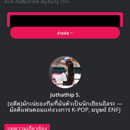
ร้องและเต้นอย่างเข้าถึงอารมณ์พร้อมโชว์รอยสักผีเสื้อของ
ยูตะ
ไม่เพียงเท่านี้ ยังมีการแสดงแบบยูนิตอย่าง
แทอิล และ แฮชาน
ในเพลงสุดโรแมนติกและเซ็กซี่เบา ๆ ‘ Love Sign’,
แทยง
และ มาร์ค
ที่แร็ปอย่างดุเดือดในเพลง ‘ The Himalayas’
และการเต้นของ
จอห์นนี่ แทยง ยูตะ แจฮยอน
ในเพลง Run
Back 2 U + BASSBOT ที่ทำให้หวนนึกถึงช่วงรุกกี้ของหนุ่มๆ
กันเลยทีเดียว
NCT 127 เผยความรู้สึกในช่วงท้ายคอนเสิร์ตว่า “พวกเราได้คุย
กันว่าครั้งหน้าถ้ามีโอกาสกลับมา พวกเราก็อยากจะไปหาทุกๆ
คน หลายๆ ที่ นอกจากกรุงเทพ อาจจะไปเชียงใหม่ด้วยนะครับ
แต่อยากบอกตรงๆนะครับ ยังไม่รู้ว่าจะเกิดขึ้นได้จริงหรือเปล่า
แต่ถ้าความรักของทุกคนมันร้อนแรงขนาดนี้ ก็เลยอยากขอบคุณ
ทุกๆ คนอีกครั้งนึงที่ให้ความรักพวกเราและก็ให้พวกเรา NCT
127 ได้มีโอกาสเล่นคอนเสิร์ตในประเทศไทยแบบนี้นะครับ”
และ เมมเบอร์ต่างบอกว่าประเทศไทยนี่ดีสุดๆเลย เสียงกรี๊ดและ
การต้อนรับของทุกคนก็คือดีที่สุด อีกทั้งยังเตรียมประโยคภาษา