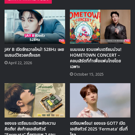
ไทยน่ารัก ๆ มาให้แฟน ๆ กรี๊ดกันอย่างสนั่นหวั่นไหวเลยทีเดียว
โดยอง “ชีจือนี่ไทยน่ารักที่หนึ่งเลยครับ”
จอห์นนี่ “ชีจือนี่ ที่นี่ที่ไหนครับ ใช่ที่รักหรือเปล่า”
มาร์ค ”ชีจือนี่น่ารักเกินปุยมุ้ย”
จองอู ”ตอนแรกนึกว่าหัวใจอยู่ข้างซ้าย ที่ไหนได้อยู่ข้างเธอ”
แทยง “แทยงชอบตัวเองเวลาที่อยู่กับ…Baby”
ซึ่งเรียกรอยยิ้มและเสียงหัวเราะปนเอ็นดูให้แก่แฟนๆ กับการ
พยายามพูดภาษาไทยของหนุ่มๆ ได้เป็นอย่างดี