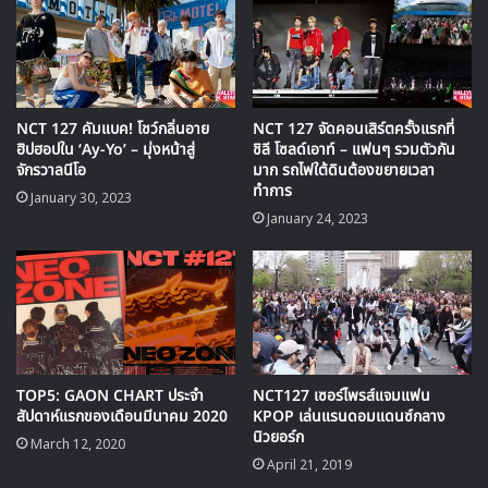
NCT 127 คัมแบค! โชว์กลิ่นอาย
NCT 127 จัดคอนเสิร์ตครั้งแรกที่
ฮิปฮอปใน ‘Ay-Yo’ – มุ่งหน้าสู่
ชิลี โซลด์เอาท์ – แฟนๆ รวมตัวกัน
จักรวาลนีโอ
มาก รถไฟใต้ดินต้องขยายเวลา
ทำการ
January 30, 2023
‘NEO CITY : BANGKOK-THE LINK’ ในครั้งนี้ NCT 127
January 24, 2023
เตรียมเพลงฮิตและเพลงที่แฟนๆ รอชมมาให้กันแบบจัดเต็ม
สร้างช่วงเวลาที่เหมือนหลุดเข้าไปในโลกของหนุ่ม ๆ เริ่มด้วย
เพลง
‘Kick it’
เพลงที่โด่งดังไปทั่วโลก ด้วยความเป็น
เอกลักษณ์ของเพลงและท่าเต้นแบบผสมผสานศิลปะป้องกันตัว
ตามต่อด้วยเพลงที่เปรี้ยวซี้ดที่สร้างความฮือฮาให้กับแฟนๆ มา
แล้วด้วยท่อนร้องเปิดอย่างเพลง
‘Lemonnade’
และเพลงฮิต
TOP5: GAON CHART ประจำ
NCT127 เซอร์ไพรส์แจมแฟน
ตลอดกาล
‘Cherry Bomb’
ระเบิดความหวานปนเปรี้ยวซ่า ที่
สัปดาห์แรกของเดือนมีนาคม 2020
KPOP เล่นแรนดอมแดนซ์กลาง
แฟนๆ ต่างคุ้นเคยกับเพลงนี้ดี และยังมีเพลงฮิตอีกมากมาย ทั้ง
นิวยอร์ก
March 12, 2020
‘TOUCH’, ‘Regular’, ‘Highway to Heaven’, ‘Sticker’,
April 21, 2019
‘Favorite (vampire)’
อีกทั้งโชว์พลังเสียงในเพลงบัลลาด