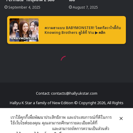
ทางด้านNCTzen เอง ก็สร้างความประทับใจให้กับหนุ่ม ๆ
NCT127 ไม่ว่าจะเป็นการส่งเอนเนอจี้ดี ๆ ตลอดทั้งการแสดง
จนหนุ่ม ๆ เอ่ยปากชม และได้ทำโปรเจกต์ความหมายดี ๆ ให้ทั้ง
สามวัน ทั้ง
คิดถึงนะ, พวกเรามีแค่ NCT127ก็พอแล้ว, พวก
เราอยู่ด้วยกันตลอดไปเลยนะ
เมมเบอร์ต่างก็พูดภาษาไทยเอา
ใจแฟนๆ ในวันสุดท้ายของการแสดงว่า “อยู่ด้วยกันตลอดไปนะ
อย่าลืมพวกเรานะ” จนทำให้แฟนๆ ซาบซึ้งไปตามๆกัน
Contact: contacts@hallyukstar.com
Hallyu K Star a family of New Edition © Copyright 2026, All Rights
Reserved
เราใช้คุกกี้เพื่อพัฒนาประสิทธิภาพ และประสบการณ์ที่ดีในการ
ใช้เว็บไซต์ของคุณ คุณสามารถศึกษารายละเอียดได้ที่
Dailymotion
นโยบายความเป็นส่วนตัว
และสามารถจัดการความเป็นส่วนตัว
Facebook
X
YouTube
RSS