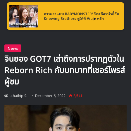
อย่าง
‘The Rainy Night’
ตลอดจนเพลงอื่นๆ อีกมากมายใน
ความฮาแบบ BABYMONSTER! วัดสกิลวาไรตี้กับ
อัลบั้ม และเริ่มต้นโค้งสุดท้ายของคอนเสิร์ตด้วยเพลง
‘Faster’
Knowing Brothers ดูได้ที่ Viu
▶ คลิก
เพลงที่มาพร้อมกับท่าเต้นสโลว์โมชันสุดเท่ และเพลงไตเติ้ลที่ทุก
คนตั้งตารออย่างเพลง
‘2 Baddies’
เป็นเพลงที่มีท่อนร้องติดหู
จนร้องตามกันได้ทั้งฮอลล์ว่า “2 Baddies 2 Baddies, 1
Porsche” ร่วมกับเอฟเฟกสุดตระการตา จัดเต็ม ทั้งเวทีสไลด์
แสง สี เสียง สร้างความสนุกและเรียกเสียงเชียร์จากแฟน ๆ ได้
ดังสนั่นฮอลล์