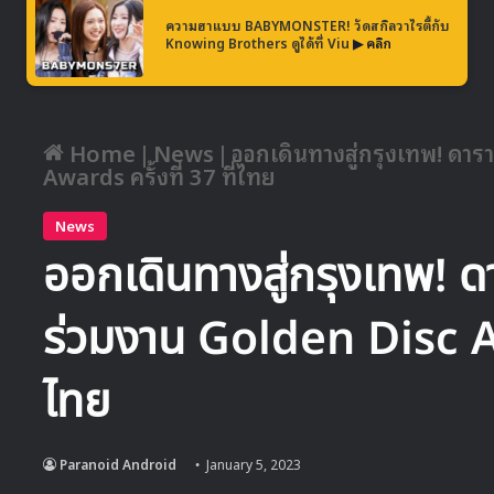
ความฮาแบบ BABYMONSTER! วัดสกิลวาไรตี้กับ
Knowing Brothers ดูได้ที่ Viu
▶ คลิก