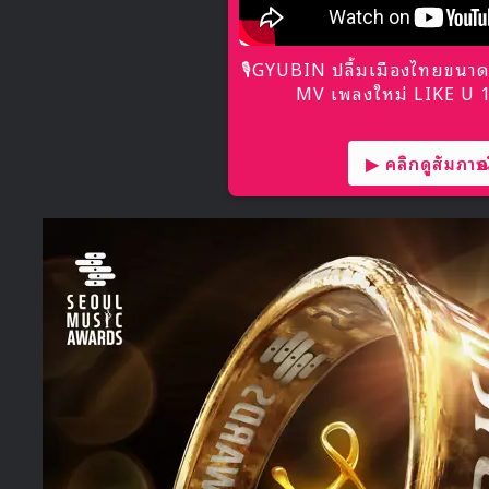
🎙GYUBIN ปลื้มเมืองไทยขนาด
MV เพลงใหม่ LIKE U 10
▶ คลิกดูสัมภาษณ์