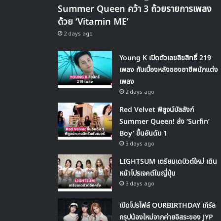
Summer Queen คว้า 3 ถ้วยรายการเพลง
ด้วย ‘Vitamin ME’
2 days ago
Young K เปิดตัวเลขลิขสิทธิ์ 219
เพลง กับเบื้องหลังของอาชีพนักแต่ง
เพลง
2 days ago
Red Velvet พิสูจน์บัลลังก์
Summer Queen! ส่ง ‘Surfin’
Boy’ ขึ้นอันดับ 1
3 days ago
LIGHTSUM เตรียมเดบิวต์ใหม่ เดิน
หน้าโปรเจคต์ในญี่ปุ่น
3 days ago
เปิดโปรไฟล์ OURBIRTHDAY เกิร์ล
กรุปน้องใหม่จากค่ายอิสระของ JYP