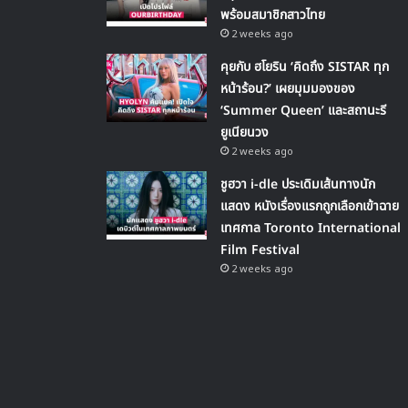
พร้อมสมาชิกสาวไทย
2 weeks ago
คุยกับ ฮโยริน ‘คิดถึง SISTAR ทุก
หน้าร้อน?’ เผยมุมมองของ
‘Summer Queen’ และสถานะรี
ยูเนียนวง
2 weeks ago
ชูฮวา i-dle ประเดิมเส้นทางนัก
แสดง หนังเรื่องแรกถูกเลือกเข้าฉาย
เทศกาล Toronto International
Film Festival
2 weeks ago