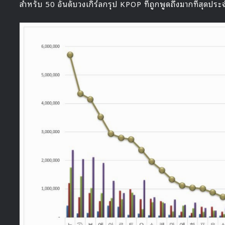
สำหรับ 50 อันดับวงเกิร์ลกรุป KPOP ที่ถูกพูดถึงมากที่สุดปร