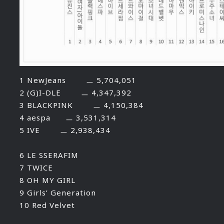
1 NewJeans ㅡ 5,704,051
2 (G)I-DLE ㅡ 4,347,392
3 BLACKPINK ㅡ 4,150,384
4 aespa ㅡ 3,531,314
5 IVE ㅡ 2,938,434
6 LE SSERAFIM
7 TWICE
8 OH MY GIRL
9 Girls’ Generation
10 Red Velvet