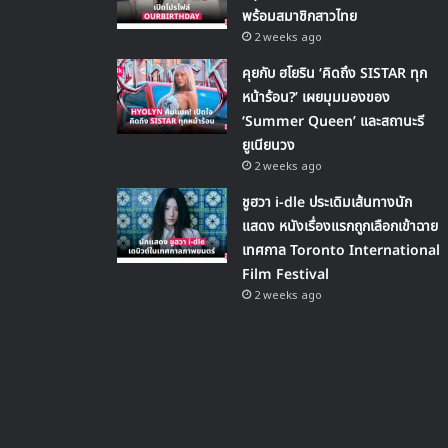
พร้อมสมาชิกสาวไทย
2 weeks ago
คุยกับ ฮโยริน ‘คิดถึง SISTAR ทุก
หน้าร้อน?’ เผยมุมมองของ
‘Summer Queen’ และสถานะรี
ยูเนียนวง
2 weeks ago
ชูฮวา i-dle ประเดิมเส้นทางนัก
แสดง หนังเรื่องแรกถูกเลือกเข้าฉาย
เทศกาล Toronto International
Film Festival
2 weeks ago