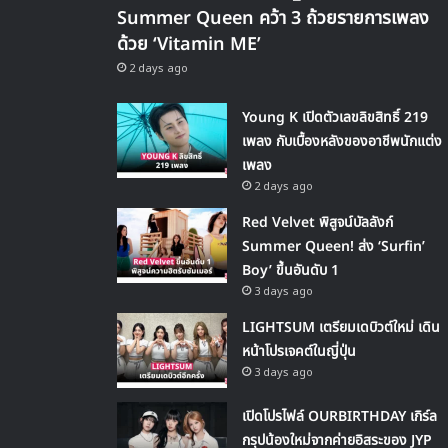
Summer Queen คว้า 3 ถ้วยรายการเพลง
ด้วย ‘Vitamin ME’
2 days ago
Young K เปิดตัวเลขลิขสิทธิ์ 219
เพลง กับเบื้องหลังของอาชีพนักแต่ง
เพลง
2 days ago
Red Velvet พิสูจน์บัลลังก์
Summer Queen! ส่ง ‘Surfin’
Boy’ ขึ้นอันดับ 1
3 days ago
LIGHTSUM เตรียมเดบิวต์ใหม่ เดิน
หน้าโปรเจคต์ในญี่ปุ่น
3 days ago
เปิดโปรไฟล์ OURBIRTHDAY เกิร์ล
กรุปน้องใหม่จากค่ายอิสระของ JYP