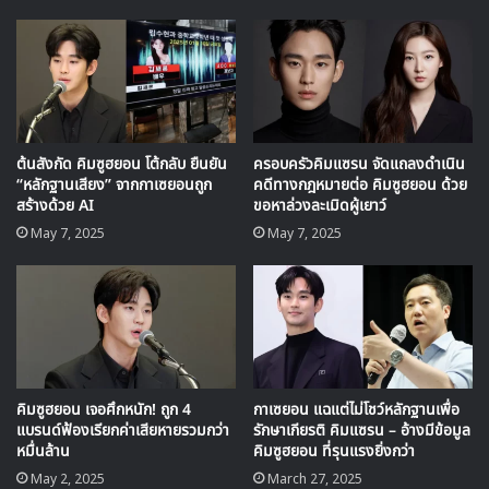
ด้วยความยอดเยี่ยมของ คิมซูฮยอน ที่ถ่ายทอดอารมณ์ออกมาได้
ถึงใจคนดู ก็ทำให้ฉากเหล่านี้เรียกนำตาของแฟนๆ ซีรีส์เรื่องนี้ที่
คอยลุ้นคอยเชียร์ความรักของตัวละครในเรื่องได้ร้องไห้ออกมา
ด้วยกัน
ต้นสังกัด คิมซูฮยอน โต้กลับ ยืนยัน
ครอบครัวคิมแซรน จัดแถลงดำเนิน
“หลักฐานเสียง” จากกาเซยอนถูก
คดีทางกฎหมายต่อ คิมซูฮยอน ด้วย
สร้างด้วย AI
ขอหาล่วงละเมิดผู้เยาว์
May 7, 2025
May 7, 2025
🎙GYUBIN ปลื้มเมืองไทยขนาดไหน? ถึงกลับมาถ่าย
คิมซูฮยอน เจอศึกหนัก! ถูก 4
กาเซยอน แฉแต่ไม่โชว์หลักฐานเพื่อ
MV เพลงใหม่ LIKE U 100 ที่กรุงเทพ
แบรนด์ฟ้องเรียกค่าเสียหายรวมกว่า
รักษาเกียรติ คิมแซรน – อ้างมีข้อมูล
หมื่นล้าน
คิมซูฮยอน ที่รุนแรงยิ่งกว่า
May 2, 2025
March 27, 2025