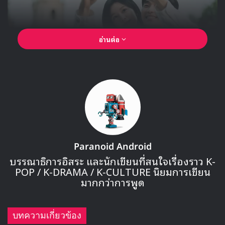
อ่านต่อ
40 ตัวเลขสถิติของ คิมซูฮยอน
หนึ่งในฉากที่ทำให้ผู้ชมของ Queen of Tears เสียน้ำตากัน
Paranoid Android
มากที่สุดมาจากฉากการร้องไห้ของตัวละคร แบคฮยอนอู ที่รับบท
บรรณาธิการอิสระ และนักเขียนที่สนใจเรื่องราว K-
POP / K-DRAMA / K-CULTURE นิยมการเขียน
โดย คิมซูฮยอน ซึ่งตลอดการออกอากาศของเรื่องมีฉากที่ แบคฮ
มากกว่าการพูด
ยอนอู ร้องไห้มากถึง 40 ครั้ง คิดเป็นเฉลี่ยตกตอนละ 2.5 ครั้ง
ซึ่งน้ำตาของ แบคฮยอนอู มาจากหลากหลายความรู้สึกทั้งเศร้า
เสียใจ ผิดหวัง โล่งใจ ยินดี มีความสุข ซึ่งเกิดจากสถานการณ์ใน
บทความเกี่ยวข้อง
เรื่องที่พลิกผันไปอย่างรวดเร็วเหมือนกับรถไฟเหาะตีลังกา และ