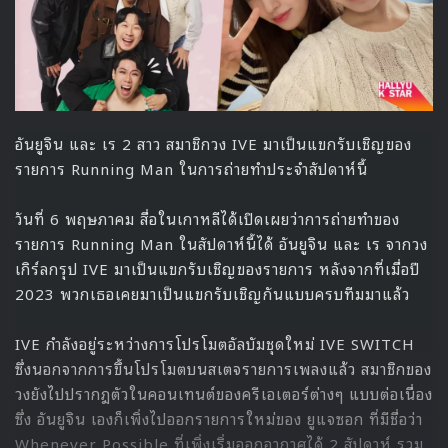
166 ตัวเลขสถิติของ คิมจีวอน
ความสง่างามของ ฮงแฮอิน ที่ถูกยกให้เป็นราชินีแห่งห้างสรรพ
สินค้าควีนส์ ย่อมมาพร้อมกับชุดที่เริศหรู ดูดีในทุกๆ ฉาก ซึ่ง
ตลอดการออกอากาศของ Queen of Tears คิมจีวอน ได้ใส่ชุด
มากถึง 166 ชุด คิดเฉลี่ยเป็น 16 ชุดต่อตอน โดย คิมจีวอน ได้
เปิดเผยว่าหนึ่งในการบ้านที่เธอต้องทำก่อนเริ่มการถ่ายทำก็คือ
การศึกษาเรื่องสไตล์การแต่งตัวว่าลุคของทายาทตระกูลแชบอล
ควรออกมาเป็นอย่างไร ซึ่งในการถ่ายทำทีมงานก็ได้ช่วยแต่งตัว
ให้กับเธอออกมาจนสมกับการเป็น ‘ควีน’