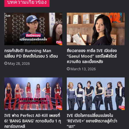
นอกจากนี้ยังมีสถิติที่เป็นตัวเลขที่น่าสนใจอีกหลายด้านที่ถูกเปิด
เผยออกมา อย่างการใช้นักแสดงทั้งเรื่องมากถึง 793 คน ตลอด
การทำงานของโปรดัคชันและการถ่ายทำ 331 วัน และที่จะขาด
ไปไม่ได้เลยคือตัวเลขสถิติเรตติ้ง 24.9% ที่เป็นสถิติใหม่ของช่อง
tvN และบนแพลตฟอร์มของ Netflix ก็มีชั่วโมงการรับชมรวม
ทั่วโลกสูงถึง 460.7 ล้านชั่วโมง
Kim Jiwon
Kim Soohyun
Queen of Tears