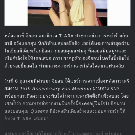
หลังจากที่ จียอน สมาชิกวง T-ARA ประกาศข่าวการหย่าร้างกับ
สามี ฮวังแจกยุน นักกีฬาเบสบอลชื่อดัง เธอได้เผยภาพล่าสุดผ่าน
โซเชียลมีเดียพร้อมข้อความขอบคุณแฟนๆ ที่คอยสนับสนุนและ
เป็นกำลังใจให้เธอเสมอ การปรากฏตัวของจียอนในครั้งนี้เต็มไป
ด้วยรอยยิ้มสดใส ท่ามกลางความรักและกำลังใจจากแฟนคลับ
วันที่ 8 ตุลาคมที่ผ่านมา จียอน ได้แชร์ภาพจากเบื้องหลังการเตรี
ยมงาน
15th Anniversary Fan Meeting
ผ่านทาง SNS
พร้อมกล่าวถึงความประทับใจในงานแฟนมีตติ้งที่เพิ่งจบลง โดย
เธอย้ำว่า ความทรงจำจากงานในครั้งนี้จะคงอยู่ในใจไปอีกนาน
และขอบคุณ
Queens
ที่ยังคงยืนเคียงข้างและมอบความรักให้
กับวง T-ARA เสมอมา
แฟนๆ ของจียอนก็ไม่พลาดที่จะเข้ามาแสดงความห่วงใยและ