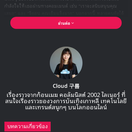
กำลังใจให้เธอผ่านทางคอมเมนต์ เช่น “เราจะสนับสนุนคุณ
เสมอ” และ “จียอน คุณเข้มแข็งมาก” นอกจากนี้ หลายคนยังได้
ร่วมส่งคำอวยพรและสนับสนุนการเดินหน้าชีวิตใหม่ของเธอ
อ่านต่อ
Cloud 구름
เรื่องราวจากก้อนเมฆ คอลัมนิสต์ 2002 ไลเนอร์ ที่
สนใจเรื่องราวของวงการบันเทิงเกาหลี เทคโนโลยี
🎙GYUBIN ปลื้มเมืองไทยขนาดไหน? ถึงกลับมาถ่าย
และเทรนด์สนุกๆ บนโลกออนไลน์
MV เพลงใหม่ LIKE U 100 ที่กรุงเทพ
บทความเกี่ยวข้อง
▶ คลิกดูสัมภาษณ์พิเศษ