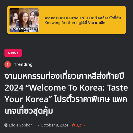
ความฮาแบบ BABYMONSTER! วัดสกิลวาไรตี้กับ
Knowing Brothers ดูได้ที่ Viu
▶ คลิก
A post shared by JIYEON (@jiyeon2__)
จียอน ได้ประกาศการหย่าร้างกับ ฮวังแจกยุน นักกีฬาเบสบอลผู้
โด่งดัง โดยฝ่ายกฎหมายของทั้งคู่ได้ยื่นคำร้องขอหย่าอย่างเป็น
ทางการเมื่อวันที่ 5 ตุลาคมที่ผ่านมา แม้ว่าความสัมพันธ์ของทั้งคู่
จะจบลงด้วยเหตุผลความแตกต่างที่ไม่อาจปรับตัวได้ แต่ จียอน
ก็ได้ขอโทษแฟนๆ ที่ต้องรับฟังข่าวไม่ดีนี้ พร้อมกับขอให้ทุกคน
เข้าใจการตัดสินใจในครั้งนี้
การปรากฏตัวครั้งล่าสุดของจียอนเต็มไปด้วยพลังบวกและกำลัง
ใจจากแฟนๆ ทำให้เธอสามารถยิ้มได้และแสดงความเข้มแข็งแม้