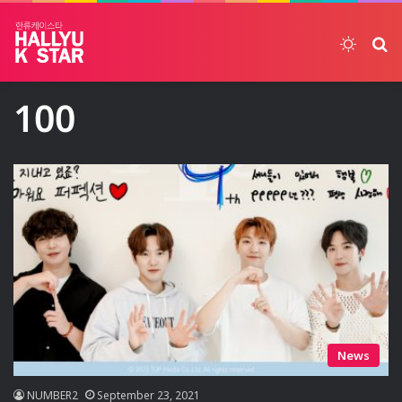
Switch
ค้
100
News
NUMBER2
September 23, 2021