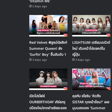
‘Vitamin ME’
2 days ago
Red Velvet พิสูจน์บัลลังก์
LIGHTSUM เตรียมเดบิวต์
Summer Queen! ส่ง
ใหม่ เดินหน้าโปรเจคต์ใน
‘Surfin’ Boy’ ขึ้นอันดับ 1
ญี่ปุ่น
3 days ago
3 days ago
เปิดโปรไฟล์
คุยกับ ฮโยริน ‘คิดถึง
OURBIRTHDAY เกิร์ลกรุ
SISTAR ทุกหน้าร้อน?’ เผย
ปน้องใหม่จากค่ายอิสระของ
มุมมองของ ‘Summer