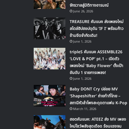
จักรวาลสู่มิติทางอารมณ์
June 26, 2026
TREASURE คัมแบค ส่งเพลงใหม่
สไตล์ฮิปฮอปดุดัน ‘IF I’ พร้อมก้าว
ข้ามขีดจำกัดเดิม!
June 1, 2026
tripleS คัมแบค ASSEMBLE26
‘LOVE & POP’ pt.1 – เปิดตัว
เพลงใหม่ ‘Baby Flower’ ตั้งเป้า
อันดับ 1 รายการเพลง!
June 1, 2026
Baby DONT Cry ปล่อย MV
‘Shapeshifter’ ถ่ายทำที่ไทย –
สถานีหัวลำโพงสะดุดตาแฟน K-Pop
March 11, 2026
ฮอตคัมแบค: ATEEZ ส่ง MV เพลง
ใหม่โชว์พลังสุดเดือด ร้อนแรงจน