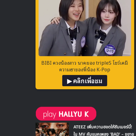
BIBI ควงน้องสาว นาคยอง tripleS โชว์เคมี
ความฮาของพี่น้อง K-Pop
▶ คลิกเพื่อชม
ATEEZ เพิ่มความฮอตให้ซัมเมอร์นี้!
ใน MV คัมแบคเพลง ‘BAD’ – ขยาย