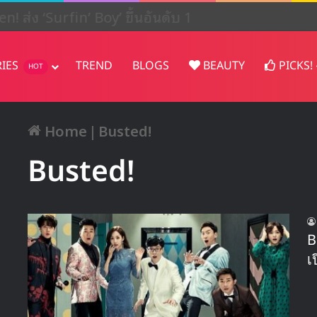
en! ส่ง ‘Surfin’ Boy’ ขึ้นอันดับ 1
RIES
TREND
BLOGS
BEAUTY
PICKS!
HOT
Home
|
Busted!
Busted!
B
เ