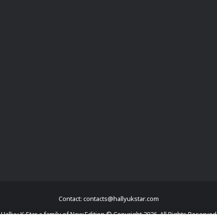
Contact: contacts@hallyukstar.com
Hallyu K Star a family of New Edition © Copyright 2026, All Rights Reserved