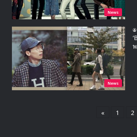
News
‘
พ
News
«
1
2