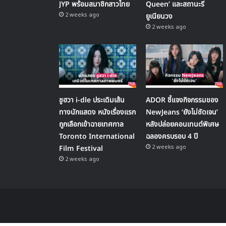
JYP พร้อมสมาชิกสาวไทย
Queen’ และสถานะรี
2 weeks ago
ยูเนียนวง
2 weeks ago
ชูฮวา i-dle ประเดิมเส้น
ADOR ชี้แจงกิจกรรมของ
ทางนักแสดง หนังเรื่องแรก
NewJeans ‘ยังไม่ชัดเจน’
ถูกเลือกเข้าฉายเทศกาล
หลังปล่อยคอนเทนต์พิเศษ
Toronto International
ฉลองครบรอบ 4 ปี
2 weeks ago
Film Festival
2 weeks ago