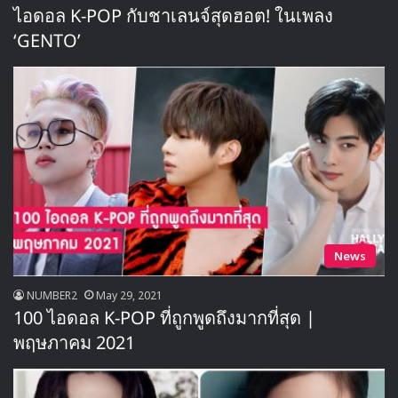
ไอดอล K-POP กับชาเลนจ์สุดฮอต! ในเพลง
‘GENTO’
News
NUMBER2
May 29, 2021
100 ไอดอล K-POP ที่ถูกพูดถึงมากที่สุด |
พฤษภาคม 2021