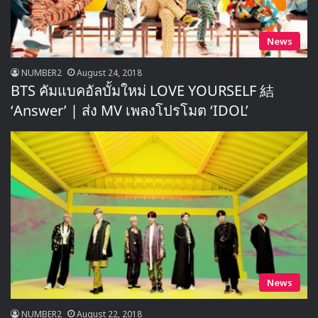
News
NUMBER2
August 24, 2018
BTS คัมแบคอัลบั้มใหม่ LOVE YOURSELF 結
‘Answer’ | ส่ง MV เพลงโปรโมต ‘IDOL’
News
NUMBER2
August 22, 2018