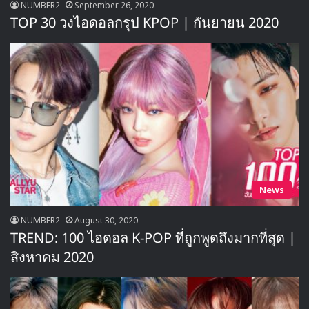
NUMBER2
September 26, 2020
TOP 30 วงไอดอลกรุป KPOP | กันยายน 2020
News
NUMBER2
August 30, 2020
TREND: 100 ไอดอล K-POP ที่ถูกพูดถึงมากที่สุด |
สิงหาคม 2020