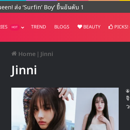
en! ส่ง ‘Surfin’ Boy’ ขึ้นอันดับ 1
RIES
TREND
BLOGS
BEAUTY
PICKS!
HOT
Home
|
Jinni
Jinni
จ
ว