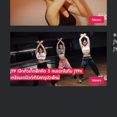
News
J
J
News