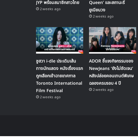
JYP พร้อมสมาชิกสาวไทย
Queen’ และสถานะรี
2 weeks ago
ยูเนียนวง
2 weeks ago
ชูฮวา i-dle ประเดิมเส้น
ADOR ชี้แจงกิจกรรมของ
ทางนักแสดง หนังเรื่องแรก
NewJeans ‘ยังไม่ชัดเจน’
ถูกเลือกเข้าฉายเทศกาล
หลังปล่อยคอนเทนต์พิเศษ
Toronto International
ฉลองครบรอบ 4 ปี
2 weeks ago
Film Festival
2 weeks ago