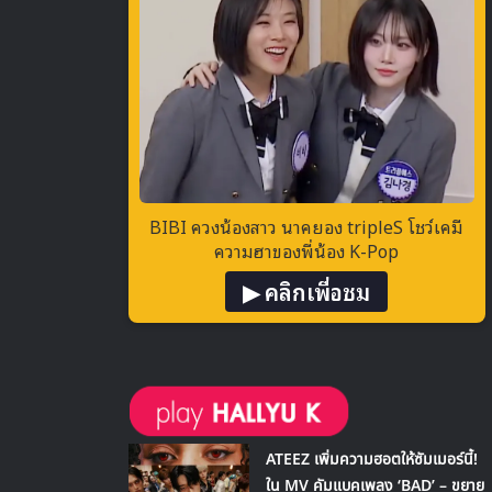
BIBI ควงน้องสาว นาคยอง tripleS โชว์เคมี
ความฮาของพี่น้อง K-Pop
▶ คลิกเพื่อชม
ATEEZ เพิ่มความฮอตให้ซัมเมอร์นี้!
ใน MV คัมแบคเพลง ‘BAD’ – ขยาย