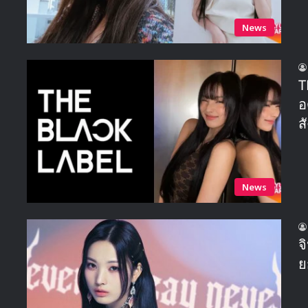
News
T
อ
ส
News
จ
ย