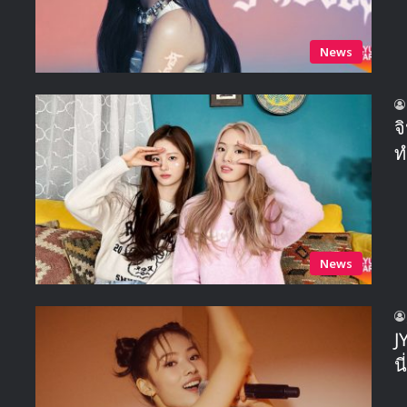
News
จ
ท
News
J
น