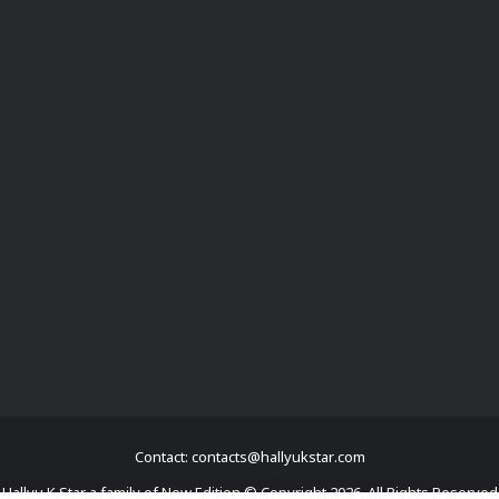
Contact: contacts@hallyukstar.com
Hallyu K Star a family of New Edition © Copyright 2026, All Rights Reserved