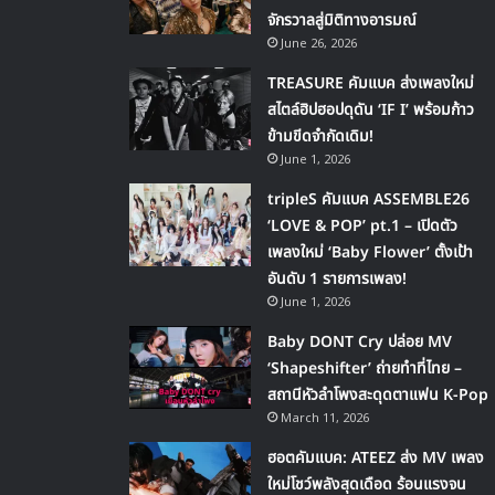
จักรวาลสู่มิติทางอารมณ์
June 26, 2026
TREASURE คัมแบค ส่งเพลงใหม่
สไตล์ฮิปฮอปดุดัน ‘IF I’ พร้อมก้าว
ข้ามขีดจำกัดเดิม!
June 1, 2026
tripleS คัมแบค ASSEMBLE26
‘LOVE & POP’ pt.1 – เปิดตัว
เพลงใหม่ ‘Baby Flower’ ตั้งเป้า
อันดับ 1 รายการเพลง!
June 1, 2026
Baby DONT Cry ปล่อย MV
‘Shapeshifter’ ถ่ายทำที่ไทย –
สถานีหัวลำโพงสะดุดตาแฟน K-Pop
March 11, 2026
ฮอตคัมแบค: ATEEZ ส่ง MV เพลง
ใหม่โชว์พลังสุดเดือด ร้อนแรงจน