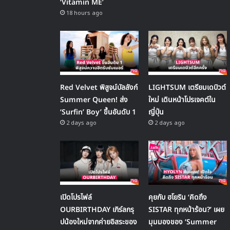
‘Vitamin ME’
18 hours ago
Red Velvet พิสูจน์บัลลังก์
LIGHTSUM เตรียมเดบิวต์
Summer Queen! ส่ง
ใหม่ เดินหน้าโปรเจคต์ใน
‘Surfin’ Boy’ ขึ้นอันดับ 1
ญี่ปุ่น
2 days ago
2 days ago
เปิดโปรไฟล์
คุยกับ ฮโยริน ‘คิดถึง
OURBIRTHDAY เกิร์ลกรุ
SISTAR ทุกหน้าร้อน?’ เผย
ปน้องใหม่จากค่ายอิสระของ
มุมมองของ ‘Summer