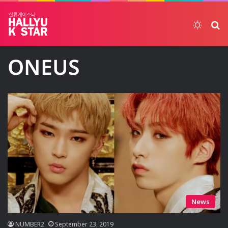
Switch
ค้
ONEUS
News
NUMBER2
September 23, 2019