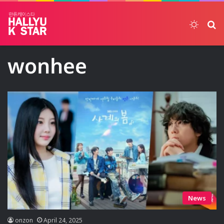
Switch
ค้
wonhee
News
onzon
April 24, 2025