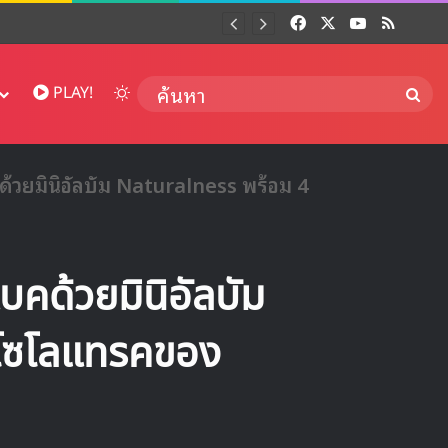
Facebook
X
YouTube
RSS
Dai
Switch skin
ค้นห
PLAY!
้วยมินิอัลบัม Naturalness พร้อม 4
คด้วยมินิอัลบัม
โซโลแทรคของ