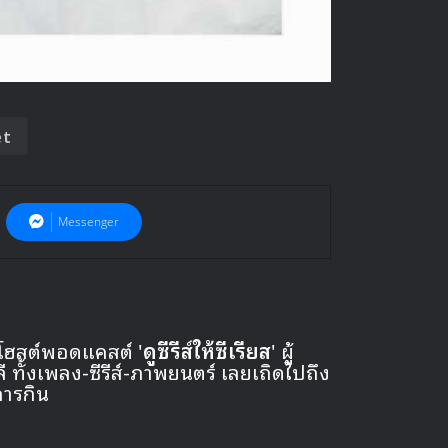
et
Messenger
 โฮสต์พอดแคสต์ '
ดูซีรีส์ให้ซีเรียส
' ผู้
ั้งเพลง-ซีรีส์-ภาพยนตร์ เลยเถิดไปถึง
การกิน