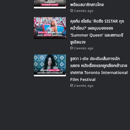
พร้อมสมาชิกสาวไทย
2 weeks ago
คุยกับ ฮโยริน ‘คิดถึง SISTAR ทุก
หน้าร้อน?’ เผยมุมมองของ
‘Summer Queen’ และสถานะรี
ยูเนียนวง
2 weeks ago
ชูฮวา i-dle ประเดิมเส้นทางนัก
แสดง หนังเรื่องแรกถูกเลือกเข้าฉาย
เทศกาล Toronto International
Film Festival
2 weeks ago