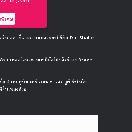
พิเศษ
เน่ของวง ที่ผ่านการแต่งเพลงให้กับ
Dal Shabet
You
เพลงจังหวะสนุกๆฝีมือโปรดิวซ์ของ
Brave
ทั้ง 4 คน
ซูบิน เซริ อายอง และ อูฮี
ซึ่งในโซ
้ในเพลงด้วย