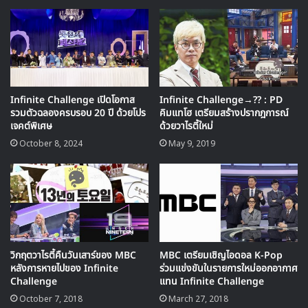
มุนฮีจุน จางอูฮยอก คังตา โทนี่อัน อีแจวอน
หลังจากการออกอากาศ นอกจากตัวรายการที่ได้รับความนิยมจน
เรตติ้งพุ่งขึ้นสูงท่ามกลางกระแสการแข่งขันโอลิมปิก เพลงของ
วง H.O.T หลายๆเพลงที่ถูกปล่อยออกมาเมื่อ 20 ปีก่อนเข้ามาติด
Infinite Challenge เปิดโอกาส
Infinite Challenge→?? : PD
ชาร์ตดิจิตัล Top 100 ของชาร์ตเพลงหลักในเกาหลี ซึ่งนับเป็น
รวมตัวฉลองครบรอบ 20 ปี ด้วยโปร
คิมแทโฮ เตรียมสร้างปรากฎการณ์
ครั้งแรกที่เพลงเหล่านี้ได้ขึ้นมาติดชาร์ต Top 100 เนื่องจากใน
เจคต์พิเศษ
ด้วยวาไรตี้ใหม่
สมัยที่เพลงถูกปล่อยออกมายังไม่มีระบบชาร์ตดิจิตัล Top 100
October 8, 2024
May 9, 2019
เกิดขึ้นในเกาหลี
โดยเพลงที่อยู่ในอันดับสูงสุดตอนนี้คือเพลง Hope ที่ถูกปล่อย
ออกมาเมื่อปี 1998 จากอัลบั้ม Resurrection และอีกเพลงที่มี
ผู้ฟังเพิ่มขึ้นเป็นจำนวนมากจนเข้ามาอยู่ในชาร์ต Top 100 คือ
เพลง Full of Happiness ที่ถูกปล่อยออกมาในปี 1997
วิกฤตวาไรตี้คืนวันเสาร์ของ MBC
MBC เตรียมเชิญไอดอล K-Pop
หลังการหายไปของ Infinite
ร่วมแข่งขันในรายการใหม่ออกอากาศ
สำหรับโปรเจค ToToGa3 ของ Infinite Challenge จะเปิด
Challenge
แทน Infinite Challenge
เผยเบื้องหลังการเตรียมตัวของสมาชิกวง H.O.T ที่ได้กลับมารวม
October 7, 2018
March 27, 2018