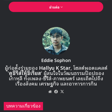
อ่านต่อ
Eddie Sophon
ผู้ก่อตั้งร่วมของ
Hallyu K Star
, โฮสต์พอดแคสต์
'
ดูซีรีส์ให้ซีเรียส
' ผู้สนใจในวัฒนธรรมป๊อปของ
เกาหลี ทั้งเพลง-ซีรีส์-ภาพยนตร์ เลยเถิดไปถึง
🎙GYUBIN ปลื้มเมืองไทยขนาดไหน? ถึงกลับมาถ่าย
เรื่องสังคม เศรษฐกิจ และอาหารการกิน
MV เพลงใหม่ LIKE U 100 ที่กรุงเทพ
Website
Facebook
X
▶ คลิกดูสัมภาษณ์พิเศษ
บทความเกี่ยวข้อง