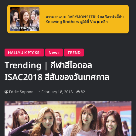
ตัวกันอีกครั้งเพื่อขึ้นโชว์ในการแสดงพิเศษ ที่จะเป็นการใช้เวลา
ร่วมกันอีกครั้งของพวกเค้าและแฟนๆ ซึ่งเป็นเวลากว่า 20 ปีแล้ว
ที่พวกเค้าได้เริ่มต้นทำกิจกรรมในชื่อ H.O.T ก่อนที่จะหยุดทำ
ความฮาแบบ BABYMONSTER! วัดสกิลวาไรตี้กับ
Knowing Brothers ดูได้ที่ Viu
▶ คลิก
กิจกรรมร่วมกันในปี 2001
ติดตามชมโปรเจคพิเศษ ToToGa3 และการรวมตัวของ H.O.T
ได้ในรายการ Infinte Challege
H.O.T
Infinite Challenge