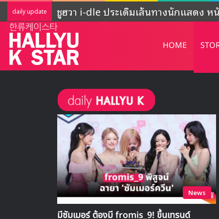
ADOR ชี้แจงกิจกรรมของ NewJeans ‘ยั
daily update
HOME
STO
News
มีซัมเมอร์ ต้องมี fromis_9! ขึ้นเทรนด์