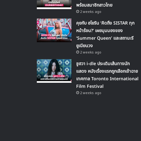
พร้อมสมาชิกสาวไทย
2 weeks ago
คุยกับ ฮโยริน ‘คิดถึง SISTAR ทุก
หน้าร้อน?’ เผยมุมมองของ
‘Summer Queen’ และสถานะรี
ยูเนียนวง
2 weeks ago
ชูฮวา i-dle ประเดิมเส้นทางนัก
แสดง หนังเรื่องแรกถูกเลือกเข้าฉาย
เทศกาล Toronto International
Film Festival
2 weeks ago