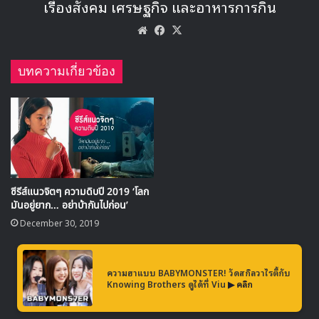
คลิกเพื่ออ่าน:
ชาวเน็ตปลื้มโมเมนต์เพื่อนวัยเด็ก ‘แบม
แบม-ลิซ่า’ ในงาน AIS 30th Anniversary