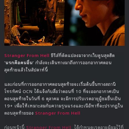
ลิซ่า ยังได้เปิดใจว่าถ้ามีเวลาว่างที่ไทยหนึ่งวันเธออยากจะขึ้นไป
เที่ยวทางภาคเหนือบ้างแต่ไม่รู้ว่าพอจะเป็นไปได้ไหม ก่อนที่ MC
จะแนะนำว่าจากกรุงเทพไปเชียงใหม่ใช้เวลานั่งเครื่องบินแค่ 1
ชั่วโมง ทำให้เธออยากที่จะลองไปเที่ยวที่เชียงใหม่ ซึ่งเธออยากที่
สัมผัสบรรยากาศบนดอยต่างๆในจังหวัด
“อยากไปลองรับบรรยากาศแบบชาวดอยค่ะ มันน่าจะเย็นๆ
แบบเป็นธรรมชาติดี”