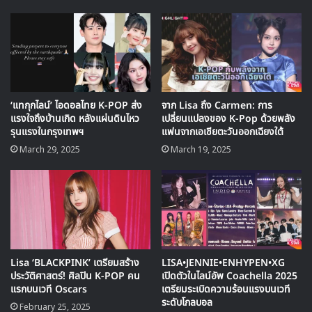
‘แทกุกไลน์’ ไอดอลไทย K-POP ส่ง
จาก Lisa ถึง Carmen: การ
แรงใจถึงบ้านเกิด หลังแผ่นดินไหว
เปลี่ยนแปลงของ K-Pop ด้วยพลัง
รุนแรงในกรุงเทพฯ
แฟนจากเอเชียตะวันออกเฉียงใต้
🎙GYUBIN ปลื้มเมืองไทยขนาดไหน? ถึงกลับมาถ่าย
March 29, 2025
March 19, 2025
MV เพลงใหม่ LIKE U 100 ที่กรุงเทพ
▶ คลิกดูสัมภาษณ์พิเศษ
ระหว่างช่วงสัมภาษณ์ ลิซ่า ได้พูดถึงการเป็นหนึ่งในพรีเซนเตอร์
ของ AIS ที่มีป้ายโฆษณาขนาดใหญ่เป็นรูปของเธอใน
Lisa ‘BLACKPINK’ เตรียมสร้าง
LISA•JENNIE•ENHYPEN•XG
ประเทศไทย ซึ่งเธอได้เปิดใจถึงเรื่องนี้ว่า
ประวัติศาสตร์! ศิลปิน K-POP คน
เปิดตัวในไลน์อัพ Coachella 2025
แรกบนเวที Oscars
เตรียมระเบิดความร้อนแรงบนเวที
ระดับโกลบอล
February 25, 2025
“ตอนแรกที่ได้เห็นป้ายก็ตกใจมากเลยค่ะ พอลงมาจาก