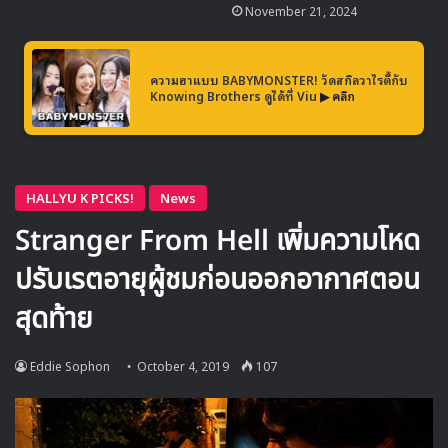
November 21, 2024
สนามบินแล้วก็เจอป้ายใหญ่มาก จริงๆแล้วก็เขินนะคะ ก็มี
แอบถ่ายเก็บไว้บ้าง แล้วไม่ว่าจะเป็นเพื่อนที่เกาหลีเวลาที่
เค้ามาเที่ยวที่ไทยพอเค้าเห็นป้ายก็จะถ่ายรูปส่งมาให้ดู ว่า
ความฮาแบบ BABYMONSTER! วัดสกิลวาไรตี้กับ
Knowing Brothers ดูได้ที่ Viu
▶ คลิก
‘นี่ฉันเห็นเธอด้วยนะ’ ก็รู้สึกดีใจค่ะ”