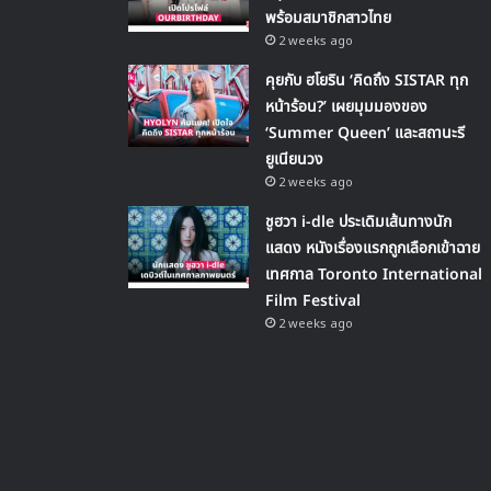
พร้อมสมาชิกสาวไทย
2 weeks ago
คุยกับ ฮโยริน ‘คิดถึง SISTAR ทุก
หน้าร้อน?’ เผยมุมมองของ
‘Summer Queen’ และสถานะรี
ยูเนียนวง
2 weeks ago
ชูฮวา i-dle ประเดิมเส้นทางนัก
แสดง หนังเรื่องแรกถูกเลือกเข้าฉาย
เทศกาล Toronto International
Film Festival
2 weeks ago