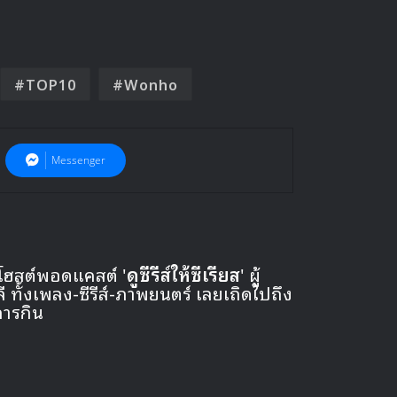
TOP10
Wonho
Messenger
 โฮสต์พอดแคสต์ '
ดูซีรีส์ให้ซีเรียส
' ผู้
ั้งเพลง-ซีรีส์-ภาพยนตร์ เลยเถิดไปถึง
การกิน