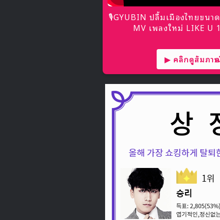
🎙GYUBIN ปลื้มเมืองไทยขนาด
MV เพลงใหม่ LIKE U 10
▶ คลิกดูสัมภาษณ์