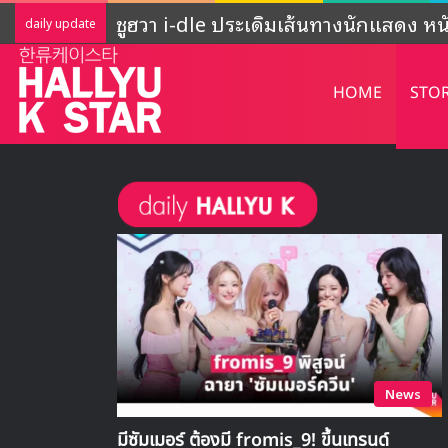
ADOR ชี้แจงกิจกรรมของ NewJeans ‘ยั
daily update
HOME
STO
News
มีซัมเมอร์ ต้องมี fromis_9! ขึ้นเทรนด์