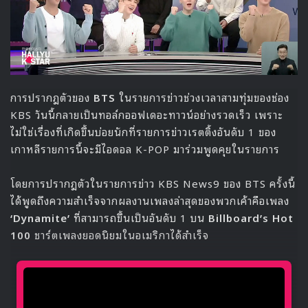
ของแต่ละคน และจะจัดขึ้นในพื้นที่เปิดโล่งแทนที่การถ่ายทำใน
สตูดิโอ
คอยติดตามอัปเดตรายชื่อผู้เข้าแข่งขันในรายการ
Idol
eSports Athletics Championships
กันได้เร็วๆนี้
Source
1
Idol eSports Athletics Championships
ISAC2020