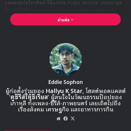
แพลตฟอร์มโทรศัพท์ ได้แก่เกม PUBG Mobile เกมแนวชูต
ติ้งเซอร์ไววัล และเกม Kart Rider Mobile เกมแนวแบท
เทิลเรซซิง
อ่านต่อ
Eddie Sophon
ผู้ก่อตั้งร่วมของ
Hallyu K Star
, โฮสต์พอดแคสต์
'
ดูซีรีส์ให้ซีเรียส
' ผู้สนใจในวัฒนธรรมป๊อปของ
🎙GYUBIN ปลื้มเมืองไทยขนาดไหน? ถึงกลับมาถ่าย
เกาหลี ทั้งเพลง-ซีรีส์-ภาพยนตร์ เลยเถิดไปถึง
MV เพลงใหม่ LIKE U 100 ที่กรุงเทพ
เรื่องสังคม เศรษฐกิจ และอาหารการกิน
Website
Facebook
X
▶ คลิกดูสัมภาษณ์พิเศษ