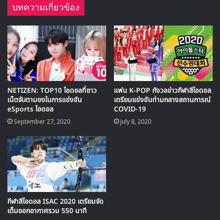
บทความเกี่ยวข้อง
NETIZEN: TOP10 ไอดอลที่ชาว
แฟน K-POP กังวลข่าวกีฬาสีไอดอล
เน็ตจับตามองในการแข่งขัน
เตรียมแข่งขันท่ามกลางสถานการณ์
eSports ไอดอล
COVID-19
September 27, 2020
July 8, 2020
ในการแข่งขันครั้งนี้จะได้ ชินดง Super Junior มาทำหน้าที่
ดำเนินรายการร่วมกับทร็อตสตาร์ ฮงจินยอง ร่วมด้วยนักแคสต์
เกมชื่อดังของเกาหลีอย่าง จอนยงจุน และ คิมแดกยอม
กีฬาสีไอดอล ISAC 2020 เตรียมจัด
เต็มออกอากาศรวม 550 นาที