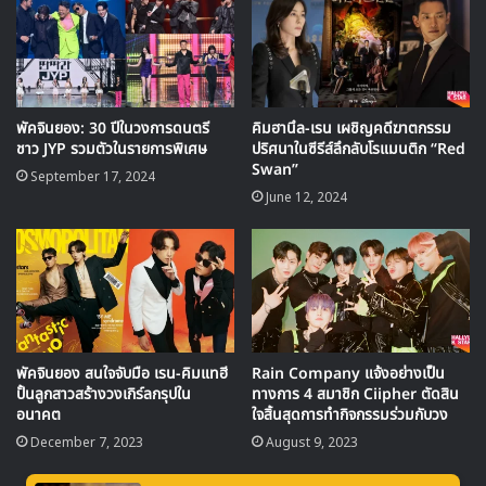
พัคจินยอง: 30 ปีในวงการดนตรี
คิมฮานึล-เรน เผชิญคดีฆาตกรรม
ชาว JYP รวมตัวในรายการพิเศษ
ปริศนาในซีรีส์ลึกลับโรแมนติก “Red
Swan”
September 17, 2024
June 12, 2024
พัคจินยอง สนใจจับมือ เรน-คิมแทฮี
Rain Company แจ้งอย่างเป็น
ปั้นลูกสาวสร้างวงเกิร์ลกรุปใน
ทางการ 4 สมาชิก Ciipher ตัดสิน
อนาคต
ใจสิ้นสุดการทำกิจกรรมร่วมกับวง
December 7, 2023
August 9, 2023