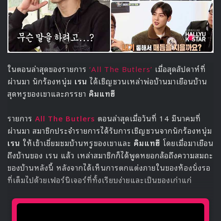
The Butlers และ Weekly Idol
รอติดตามผลงานอัลบัมและเพลงไตเติล ‘I Like You’ ผลงานเด
บิวต์อย่างเป็นทางการของบอยกรุป Ciipher พร้อมกับการ
ปรากฏตัวของ คิมแทฮี ในมิวสิควิดีโอได้ในช่วงเย็นวันนี้ เวลา
16.00 น. ตามเวลาไทย