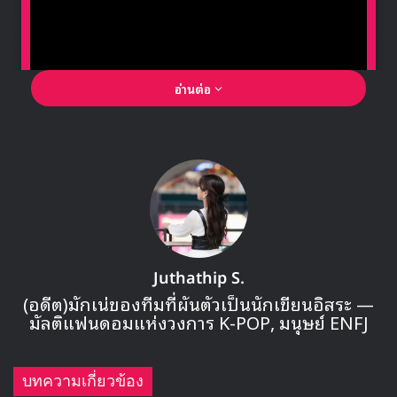
Source
1
ciipher
Kim Tae Hee
Rain