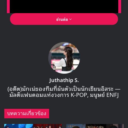
อ่านต่อ
🎙GYUBIN ปลื้มเมืองไทยขนาดไหน? ถึงกลับมาถ่าย
MV เพลงใหม่ LIKE U 100 ที่กรุงเทพ
▶ คลิกดูสัมภาษณ์พิเศษ
“คิมแทฮี จะแสดงนำในมิวสิควิดีโอเพลงไตเติลของ
Juthathip S.
Ciipher ในเพลง ‘I Like You’ ในบทบาทของนักแสดง
(อดีต)มักเน่ของทีมที่ผันตัวเป็นนักเขียนอิสระ —
สาวที่ปรากฏตัวในหน้าจอโทรทัศน์”
มัลติแฟนดอมแห่งวงการ K-POP, มนุษย์ ENFJ
บทความเกี่ยวข้อง