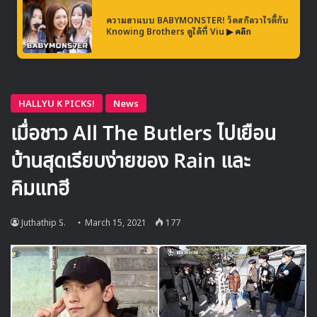
ความฮาแบบ BABYMONSTER! วัดสกิลวาไรตี้กับ
Knowing Brothers ดูได้ที่ Viu
▶ คลิก
สำหรับ ‘I Like You’ เป็นทั้งชื่ออัลบัมและเพลงไตเติลของบอยก
รุป Ciipher ซึ่งในมิวสิควิดีโอเพลงนี้ สมาชิกทั้ง 7 คนของวงจะ
แสดงเป็นชายหนุ่มที่ตกหลุมรัก คิมแทฮี หลังจากเห็นเธอทาง
โทรทัศน์ และพยายามกันอย่างเต็มที่เพื่อเอาชนะใจของเธอ
โดยในเพลงนี้ สมาชิกในวงอย่าง แท็ก และ เคตะ ได้มีส่วนร่วม
ในการแต่งและเขียนเนื้อเพลง ร่วมกับ Mollo นักแต่งเพลงคน
ใหม่จากค่ายเพลง Psycho Tension และสำหรับบอยกรุป
Ciipher นั้น เรน ได้มีส่วนร่วมในการสร้างทีมขึ้นมาด้วยตัวเอง
และได้ปรากฏตัวร่วมกับพวกเขาในรายการวาไรตี้ต่างๆ อย่าง All