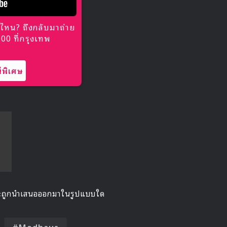
ไหน? ถึงกลับมาถ่าย
0 ที่กรุงเทพ
พิเศษ
 จะถูกนำเสนอออกมาในรูปแบบใด
Modhaus