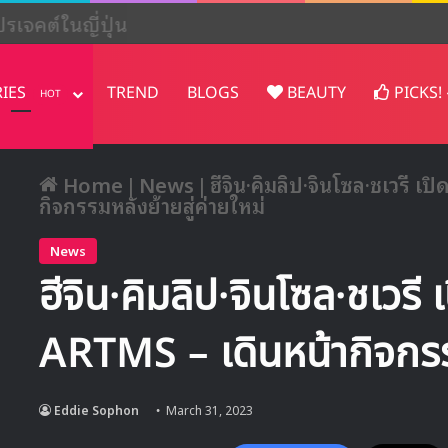
ปรเจคต์ในญี่ปุ่น
RIES
TREND
BLOGS
BEAUTY
PICKS!
HOT
Home
|
News
|
ฮีจิน·คิมลิป·จินโซล·ชเวรี เ
กิจกรรมหลังย้ายสู่ค่ายใหม่
News
ฮีจิน·คิมลิป·จินโซล·ชเวรี
ARTMS – เดินหน้ากิจกรรม
Eddie Sophon
March 31, 2023