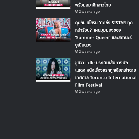
พร้อมสมาชิกสาวไทย
2 weeks ago
คุยกับ ฮโยริน ‘คิดถึง SISTAR ทุก
หน้าร้อน?’ เผยมุมมองของ
‘Summer Queen’ และสถานะรี
ยูเนียนวง
2 weeks ago
ชูฮวา i-dle ประเดิมเส้นทางนัก
แสดง หนังเรื่องแรกถูกเลือกเข้าฉาย
เทศกาล Toronto International
Film Festival
2 weeks ago