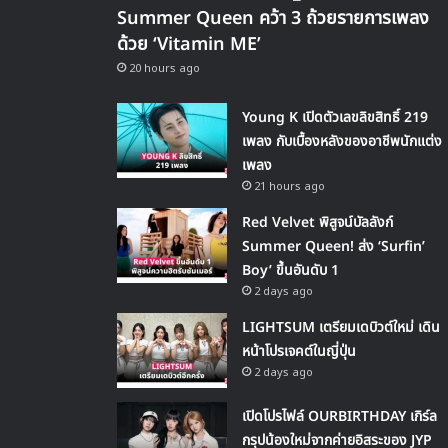
Summer Queen คว้า 3 ถ้วยรายการเพลง
ด้วย ‘Vitamin ME’
20 hours ago
Young K เปิดตัวเลขลิขสิทธิ์ 219
เพลง กับเบื้องหลังของอาชีพนักแต่ง
เพลง
21 hours ago
Red Velvet พิสูจน์บัลลังก์
Summer Queen! ส่ง ‘Surfin’
Boy’ ขึ้นอันดับ 1
2 days ago
LIGHTSUM เตรียมเดบิวต์ใหม่ เดิน
หน้าโปรเจคต์ในญี่ปุ่น
2 days ago
เปิดโปรไฟล์ OURBIRTHDAY เกิร์ล
กรุปน้องใหม่จากค่ายอิสระของ JYP