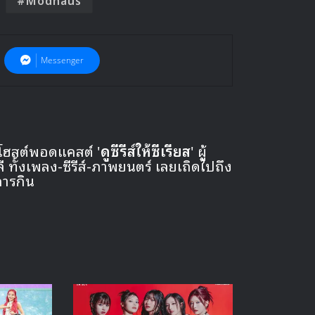
Messenger
 โฮสต์พอดแคสต์ '
ดูซีรีส์ให้ซีเรียส
' ผู้
ั้งเพลง-ซีรีส์-ภาพยนตร์ เลยเถิดไปถึง
การกิน