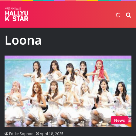
Switch
ค้
Loona
News
Eddie Sophon
April 18, 2025