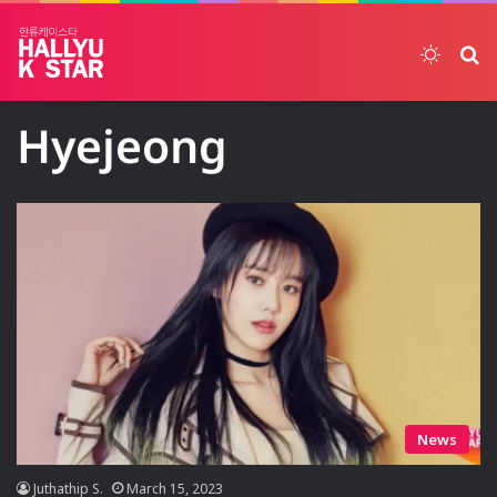
Switch
ค้
Hyejeong
News
Juthathip S.
March 15, 2023