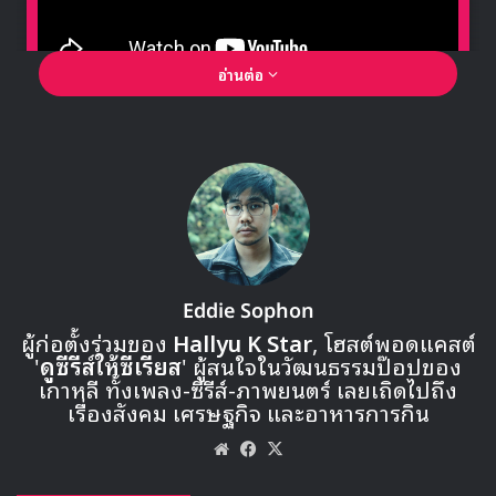
อ่านต่อ
🎙GYUBIN ปลื้มเมืองไทยขนาดไหน? ถึงกลับมาถ่าย
MV เพลงใหม่ LIKE U 100 ที่กรุงเทพ
▶ คลิกดูสัมภาษณ์พิเศษ
Eddie Sophon
ผู้ก่อตั้งร่วมของ
Hallyu K Star
, โฮสต์พอดแคสต์
'
ดูซีรีส์ให้ซีเรียส
' ผู้สนใจในวัฒนธรรมป๊อปของ
เกาหลี ทั้งเพลง-ซีรีส์-ภาพยนตร์ เลยเถิดไปถึง
เรื่องสังคม เศรษฐกิจ และอาหารการกิน
Website
Facebook
X