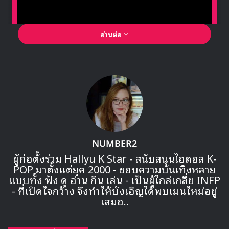
อ่านต่อ
🎙GYUBIN ปลื้มเมืองไทยขนาดไหน? ถึงกลับมาถ่าย
MV เพลงใหม่ LIKE U 100 ที่กรุงเทพ
▶ คลิกดูสัมภาษณ์พิเศษ
NUMBER2
ผู้ก่อตั้งร่วม Hallyu K Star - สนับสนุนไอดอล K-
เวลาเที่ยงคืนของเกาหลี ออฟฟิศเชียลได้ปล่อยรูปทีเซอร์เซตแรก
POP มาตั้งแต่ยุค 2000 - ชอบความบันเทิงหลาย
ของ ยูริ พร้อมกับตารางการสำหรับมินิอัลบั้มแรก ‘The First
แบบทั้ง ฟัง ดู อ่าน กิน เล่น - เป็นผู้ไกล่เกลี่ย INFP
Scene’ มาแล้ว
- ที่เปิดใจกว้าง จึงทำให้บังเอิญได้พบเมนใหม่อยู่
เสมอ..
จากตาราง รูปทีเซอร์ของยูริจะถูกปล่อยออกมาทั้งหมด 8 เซต
โดยปล่อยออกมาวันละเซตตั้งแต่วันที่ 27 กันยายน ถึง วันที่ 4