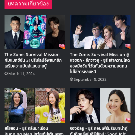
บทความเกี่ยวข้อง
ตุลาคม ซึ่งคือวันที่จะปล่อยอัลบั้ม และจัดงานโชว์เคสของเธอออก
มานั่นเอง
The Zone: Survival Mission
The Zone: Survival Mission ยู
คัมแบคซีซัน 3! ปรับไลน์อัพสมาชิก
แจซอก • อีกวางซู • ยูริ เล่าความโหด
เสริมความมันส์แบบสายบู๊!
ของมิชชันที่วัดกันด้วยความอดทน
ไม่ใช่การหลบหนี
March 11, 2024
September 8, 2022
ฮโยยอน • ยูริ กลับมาเยือน
จองอิลอู • ยูริ คอนเฟิร์มรับบทนำคู่
Running Man โชว์สเต็ปเต้นเพลง
กันอีกครั้งในซีรีส์ใหม่ ‘Good Job’