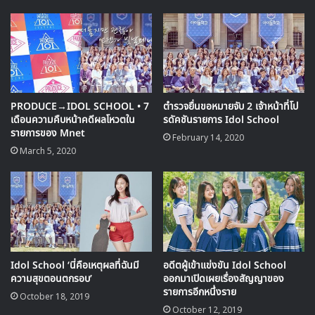
🎙GYUBIN ปลื้มเมืองไทยขนาดไหน? ถึงกลับมาถ่าย
MV เพลงใหม่ LIKE U 100 ที่กรุงเทพ
▶ คลิกดูสัมภาษณ์พิเศษ
PRODUCE→IDOL SCHOOL • 7
ตำรวจยื่นขอหมายจับ 2 เจ้าหน้าที่โป
เดือนความคืบหน้าคดีผลโหวตใน
รดัคชันรายการ Idol School
รายการของ Mnet
February 14, 2020
March 5, 2020
Idol School ‘นี่คือเหตุผลที่ฉันมี
อดีตผู้เข้าแข่งขัน Idol School
ความสุขตอนตกรอบ’
ออกมาเปิดเผยเรื่องสัญญาของ
รายการอีกหนึ่งราย
October 18, 2019
October 12, 2019