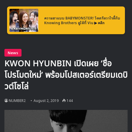
ความฮาแบบ BABYMONSTER! วัดสกิลวาไรตี้กับ
ซอเฮริน, อังกฤษ 2019
Knowing Brothers ดูได้ที่ Viu
▶ คลิก
ซอเฮริน ได้โพสต์รูปเซตนี้ลงบนอินสตาแกรมส่วนตัวของเธอ ซึ่ง
แฟนๆที่ติดตามเธออยู่ก็ได้คอมเมนต์กันด้วยความเซอร์ไพรส์ที่