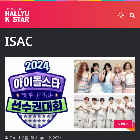
Switch
ค้
ISAC
News
Cloud 구름
August 2, 2024