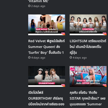
‘Vitamin ME’
2 days ago
Red Velvet พิสูจน์บัลลังก์
LIGHTSUM เตรียมเดบิวต์
Summer Queen! ส่ง
ใหม่ เดินหน้าโปรเจคต์ใน
‘Surfin’ Boy’ ขึ้นอันดับ 1
ญี่ปุ่น
4 days ago
4 days ago
เปิดโปรไฟล์
คุยกับ ฮโยริน ‘คิดถึง
OURBIRTHDAY เกิร์ลกรุ
SISTAR ทุกหน้าร้อน?’ เผย
ปน้องใหม่จากค่ายอิสระของ
มุมมองของ ‘Summer