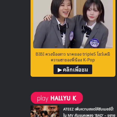
BIBI ควงน้องสาว นาคยอง tripleS โชว์เคมี
ความฮาของพี่น้อง K-Pop
▶ คลิกเพื่อชม
ATEEZ เพิ่มความฮอตให้ซัมเมอร์นี้!
ใน MV คัมแบคเพลง ‘BAD’ – ขยาย