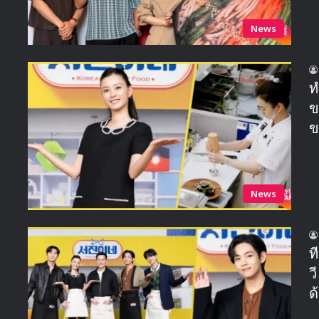
News
ท
ข
ข
News
ท
ว
ด