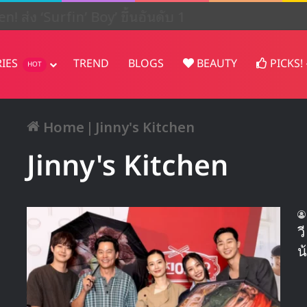
en! ส่ง ‘Surfin’ Boy’ ขึ้นอันดับ 1
RIES
TREND
BLOGS
BEAUTY
PICKS!
HOT
Home
|
Jinny's Kitchen
Jinny's Kitchen
ว
น