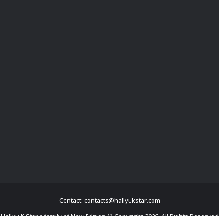
Contact: contacts@hallyukstar.com
Hallyu K Star a family of New Edition © Copyright 2026, All Rights Reserved