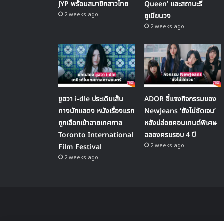
JYP พร้อมสมาชิกสาวไทย
Queen’ และสถานะรี
2 weeks ago
ยูเนียนวง
2 weeks ago
ชูฮวา i-dle ประเดิมเส้น
ADOR ชี้แจงกิจกรรมของ
ทางนักแสดง หนังเรื่องแรก
NewJeans ‘ยังไม่ชัดเจน’
ถูกเลือกเข้าฉายเทศกาล
หลังปล่อยคอนเทนต์พิเศษ
Toronto International
ฉลองครบรอบ 4 ปี
2 weeks ago
Film Festival
2 weeks ago