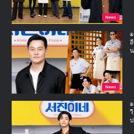
News
อ
น
News
ว
ป