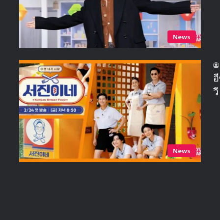
News
อ
ว
News