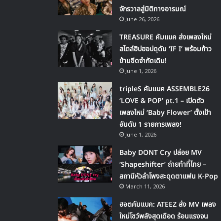
จักรวาลสู่มิติทางอารมณ์
June 26, 2026
TREASURE คัมแบค ส่งเพลงใหม่
สไตล์ฮิปฮอปดุดัน ‘IF I’ พร้อมก้าว
ข้ามขีดจำกัดเดิม!
June 1, 2026
tripleS คัมแบค ASSEMBLE26
‘LOVE & POP’ pt.1 – เปิดตัว
เพลงใหม่ ‘Baby Flower’ ตั้งเป้า
อันดับ 1 รายการเพลง!
June 1, 2026
Baby DONT Cry ปล่อย MV
‘Shapeshifter’ ถ่ายทำที่ไทย –
สถานีหัวลำโพงสะดุดตาแฟน K-Pop
March 11, 2026
ฮอตคัมแบค: ATEEZ ส่ง MV เพลง
ใหม่โชว์พลังสุดเดือด ร้อนแรงจน