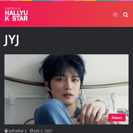
Switch
ค้
JYJ
News
Juthathip S.
July 2, 2021