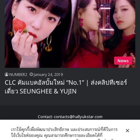
News
NUMBER2
January 24, 2019
CLC คัมแบคอัลบั้มใหม่ “No.1” | ส่งคลิปทีเซอร์
เดี่ยว SEUNGHEE & YUJIN
Contact: contacts@hallyukstar.com
Hallyu K Star a family of New Edition © Copyright 2026, All Rights
เราใช้คุกกี้เพื่อพัฒนาประสิทธิภาพ และประสบการณ์ที่ดีในการ
ใช้เว็บไซต์ของคุณ คุณสามารถศึกษารายละเอียดได้ที่
Reserved