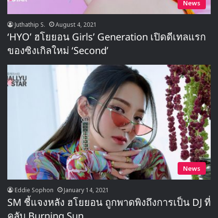
News
Juthathip S.
August 4, 2021
‘HYO’ ฮโยยอน Girls’ Generation เปิดดีเทลแรก
ของซิงเกิลใหม่ ‘Second’
News
Eddie Sophon
January 14, 2021
SM ชี้แจงหลัง ฮโยยอน ถูกพาดพิงถึงการเป็น DJ ที่
คลับ Burning Sun