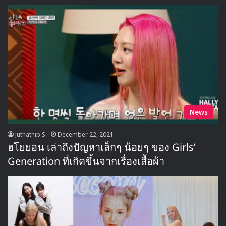
News
Juthathip S.
December 22, 2021
ฮโยยอน เล่าถึงปัญหาเล็กๆ น้อยๆ ของ Girls’
Generation ที่เกิดขึ้นจากเรื่องเสื้อผ้า